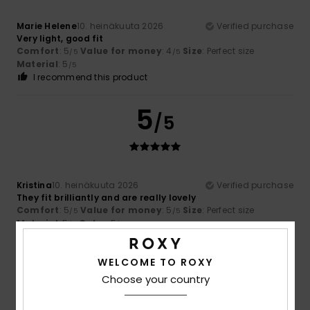
Marie Helene
10. heinäkuuta 2026
Verified purchase
Very light, good fit
Comfort
: 5
Value for money
: 4
Size
: Perfect size
/5
/5
Material
: 5
/5
I recommend this product
5
/5
Kristina
10. heinäkuuta 2026
Verified purchase
They fit brilliantly and are really lovely
Comfort
: 5
Value for money
: 5
Size
: Perfect size
/5
/5
Material
: 5
Color
: 5
/5
/5
I recommend this product
WELCOME TO ROXY
5
/5
Choose your country