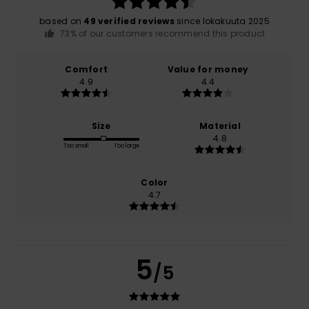
based on
49 verified reviews
since lokakuuta 2025
73% of our customers recommend this product
Comfort
Value for money
4.9
4.4
Size
Material
4.8
Too small
Too large
Color
4.7
5
/5