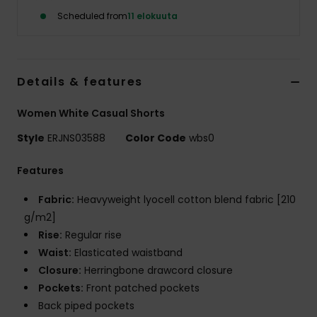
Vaatteet
Scheduled from
11 elokuuta
Lisätarvik
Details & features
Kengät
Women White Casual Shorts
Fitness
Style
ERJNS03588
Color Code
wbs0
Features
Snow
Fabric:
Heavyweight lyocell cotton blend fabric [210
g/m2]
Rise:
Regular rise
Waist:
Elasticated waistband
Closure:
Herringbone drawcord closure
Pockets:
Front patched pockets
Back piped pockets