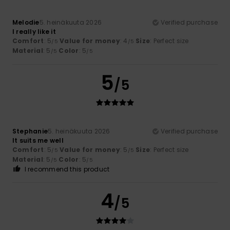
Melodie
5. heinäkuuta 2026
Verified purchase
I really like it
Comfort
: 5
Value for money
: 4
Size
: Perfect size
/5
/5
Material
: 5
Color
: 5
/5
/5
5
/5
Stephanie
5. heinäkuuta 2026
Verified purchase
It suits me well
Comfort
: 5
Value for money
: 5
Size
: Perfect size
/5
/5
Material
: 5
Color
: 5
/5
/5
I recommend this product
4
/5