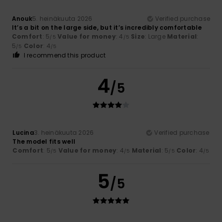
Anouk
5. heinäkuuta 2026
Verified purchase
It’s a bit on the large side, but it’s incredibly comfortable
Comfort
: 5
Value for money
: 4
Size
: Large
Material
:
/5
/5
5
Color
: 4
/5
/5
I recommend this product
4
/5
Lucina
3. heinäkuuta 2026
Verified purchase
The model fits well
Comfort
: 5
Value for money
: 4
Material
: 5
Color
: 4
/5
/5
/5
/5
5
/5