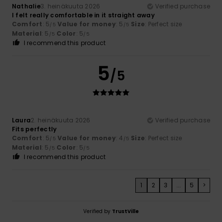
Nathalie
3. heinäkuuta 2026
Verified purchase
I felt really comfortable in it straight away
Comfort
: 5
Value for money
: 5
Size
: Perfect size
/5
/5
Material
: 5
Color
: 5
/5
/5
I recommend this product
5
/5
Laura
2. heinäkuuta 2026
Verified purchase
Fits perfectly
Comfort
: 5
Value for money
: 4
Size
: Perfect size
/5
/5
Material
: 5
Color
: 5
/5
/5
I recommend this product
1
2
3
...
5
>
Verified by
TrustVille