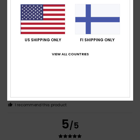
Virginie
9. heinäkuuta 2026
Verified purchase
Pleasant to the touch
Comfort
: 5
Value for money
: 5
Size
: Perfect size
/5
/5
Material
: 5
Color
: 5
/5
/5
US SHIPPING ONLY
FI SHIPPING ONLY
5
/5
VIEW ALL COUNTRIES
Kat
6. heinäkuuta 2026
Verified purchase
Comfy shorts
Comfort
: 5
Value for money
: 5
Size
: Perfect size
/5
/5
Material
: 5
Color
: 5
/5
/5
I recommend this product
5
/5