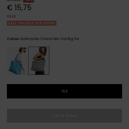
View
Varustekas
Mekot
Talvivaatt
the FAQ
€ 15,75
GIFTCARDS
Huivit ja
SALE
Lumilautai
Jumpsuits &
hanskat
Lainelauta
SALE ON SALE 25% EXTRA
WISHLIST
Playsuits
Hatut & pi
Koulureput
Anthracite Check Me Out Big Yw
Colour
Shortsit
Aurinkolas
Lisätarvik
Hameet
Märkäpuvu
Suojavaat
1SZ
& neopreen
lisätarvikk
Swim
Out of Stock