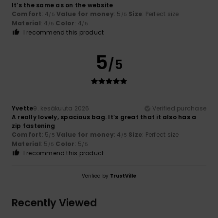
It’s the same as on the website
Comfort
: 4
Value for money
: 5
Size
: Perfect size
/5
/5
Material
: 4
Color
: 4
/5
/5
I recommend this product
5
/5
Yvette
9. kesäkuuta 2026
Verified purchase
A really lovely, spacious bag. It’s great that it also has a
zip fastening
Comfort
: 5
Value for money
: 4
Size
: Perfect size
/5
/5
Material
: 5
Color
: 5
/5
/5
I recommend this product
Verified by
TrustVille
Recently Viewed