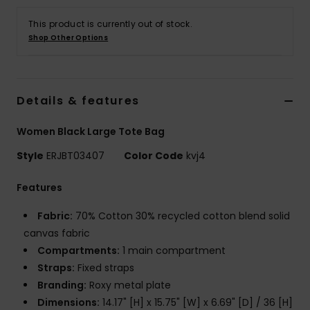
Vaatteet
This product is currently out of stock.
Shop Other Options
Lisätarvik
Kengät
Details & features
Fitness
Women Black Large Tote Bag
Style
ERJBT03407
Color Code
kvj4
Snow
Features
Fabric:
70% Cotton 30% recycled cotton blend solid
canvas fabric
Compartments:
1 main compartment
Straps:
Fixed straps
Branding:
Roxy metal plate
Dimensions:
14.17" [H] x 15.75" [W] x 6.69" [D] / 36 [H]