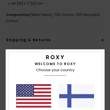
x 40 [W] x 17 [D] cm
Composition
[Main Fabric] 70% Cotton, 30% Recycled
Cotton
Shipping & Returns
Customer Reviews
WELCOME TO ROXY
Choose your country
Average Score
4.5
/5
based on
2 verified reviews
since kesäkuuta 2026