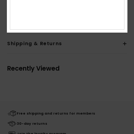
on print placement
Composition
[Main Fabric] 100% Recycled Polyester
Shipping & Returns
Recently Viewed
Free shipping and returns for members
30-day returns
Join the loyalty program