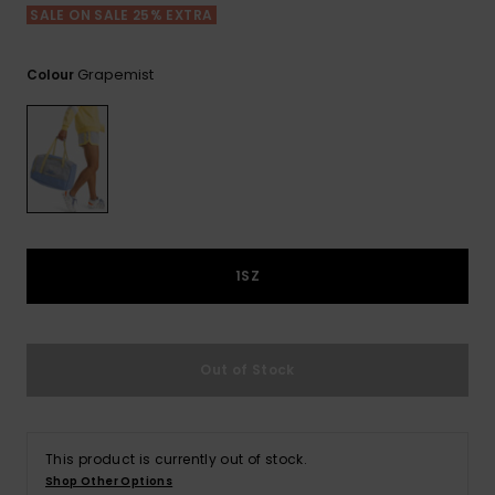
View
Varustekas
Mekot
Talvivaatt
SALE ON SALE 25% EXTRA
the FAQ
GIFTCARDS
Huivit ja
Lumilautai
Jumpsuits &
hanskat
Lainelauta
Grapemist
Colour
WISHLIST
Playsuits
Hatut & pi
Koulureput
Shortsit
Aurinkolas
Lisätarvik
Hameet
Märkäpuvu
1SZ
Suojavaat
& neopreen
Out of Stock
lisätarvikk
Swim
This product is currently out of stock.
Shop Other Options