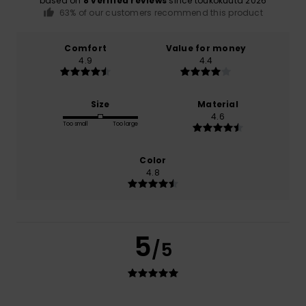
based on
8 verified reviews
since toukokuuta 2026
63% of our customers recommend this product
Comfort
Value for money
4.9
4.4
Size
Material
4.6
Too small
Too large
Color
4.8
5
/5