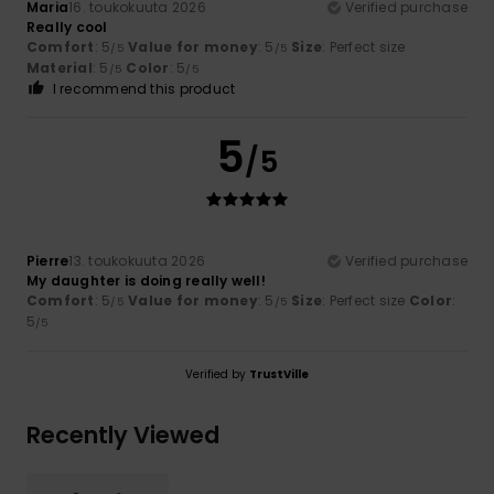
Maria
16. toukokuuta 2026
Verified purchase
Really cool
Comfort
: 5
Value for money
: 5
Size
: Perfect size
/5
/5
Material
: 5
Color
: 5
/5
/5
I recommend this product
5
/5
Pierre
13. toukokuuta 2026
Verified purchase
My daughter is doing really well!
Comfort
: 5
Value for money
: 5
Size
: Perfect size
Color
:
/5
/5
5
/5
Verified by
TrustVille
Recently Viewed