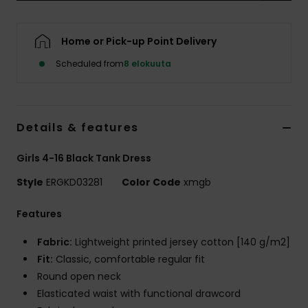
Vaatteet
Home or Pick-up Point Delivery
Lisätarvik
Scheduled from
8 elokuuta
Kengät
Details & features
Fitness
Girls 4-16 Black Tank Dress
Snow
Style
ERGKD03281
Color Code
xmgb
Features
Fabric:
Lightweight printed jersey cotton [140 g/m2]
Fit:
Classic, comfortable regular fit
Round open neck
Elasticated waist with functional drawcord