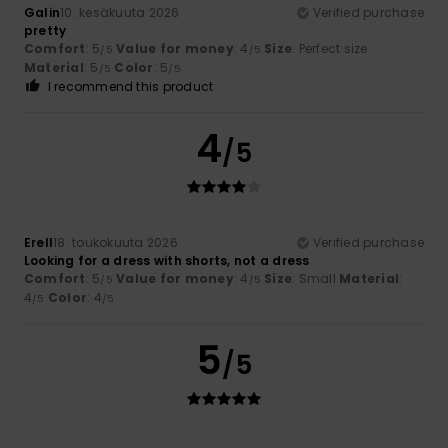
Galin
10. kesäkuuta 2026
Verified purchase
pretty
Comfort
: 5
Value for money
: 4
Size
: Perfect size
/5
/5
Material
: 5
Color
: 5
/5
/5
I recommend this product
4
/5
Erell
18. toukokuuta 2026
Verified purchase
Looking for a dress with shorts, not a dress
Comfort
: 5
Value for money
: 4
Size
: Small
Material
:
/5
/5
4
Color
: 4
/5
/5
5
/5