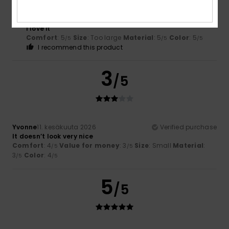
Violeta
27. kesäkuuta 2026
Verified purchase
I love it
Comfort
: 5
Size
: Too large
Material
: 5
Color
: 5
/5
/5
/5
I recommend this product
3
/5
Yvonne
11. kesäkuuta 2026
Verified purchase
It doesn’t look very nice
Comfort
: 4
Value for money
: 3
Size
: Small
Material
:
/5
/5
3
Color
: 4
/5
/5
5
/5