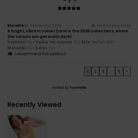
Murielle
28. kesäkuuta 2026
Verified purchase
A bright, vibrant colour (rare in the 2026 collections, where
the colours are generally dark)
Comfort
: 5
Value for money
: 5
Size
: Perfect size
/5
/5
Material
: 5
Color
: 5
/5
/5
I recommend this product
1
2
3
...
5
>
Verified by
TrustVille
Recently Viewed