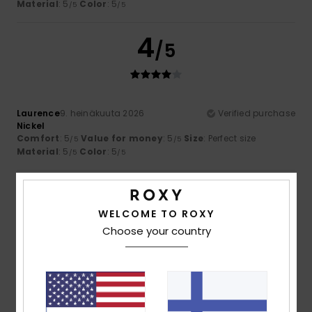
Material
: 5
Color
: 5
/5
/5
4
/5
Laurence
9. heinäkuuta 2026
Verified purchase
Nickel
Comfort
: 5
Value for money
: 5
Size
: Perfect size
/5
/5
Material
: 5
Color
: 5
/5
/5
5
/5
WELCOME TO ROXY
Choose your country
Mariangela
8. heinäkuuta 2026
Verified purchase
A bit chilly
Comfort
: 5
Value for money
: 5
Size
: Perfect size
/5
/5
Material
: 5
Color
: 5
/5
/5