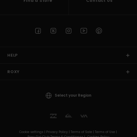
Find a Store
Contact Us
HELP
ROXY
Select your Region
Cookie settings |
Privacy Policy |
Terms of Sale |
Terms of Use |
Roxy Girl Club Terms & Conditionss |
Cookies Policy