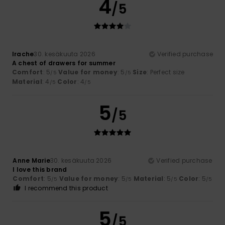
4
/5
Irache
30. kesäkuuta 2026
Verified purchase
A chest of drawers for summer
Comfort
: 5
Value for money
: 5
Size
: Perfect size
/5
/5
Material
: 4
Color
: 4
/5
/5
5
/5
Anne Marie
30. kesäkuuta 2026
Verified purchase
I love this brand
Comfort
: 5
Value for money
: 5
Material
: 5
Color
: 5
/5
/5
/5
/5
I recommend this product
5
/5