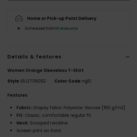
Vaatteet
Home or Pick-up Point Delivery
Lisätarvik
Scheduled from
10 elokuuta
Kengät
Details & features
Fitness
Women Orange Sleeveless T-Shirt
Snow
Style
ERJZT06092
Color Code
ngl0
Features
Fabric:
Drapey fabric Polyester Viscose [160 g/m2]
Fit:
Classic, comfortable regular fit
Neck:
Scooped neckline
Screen print on front