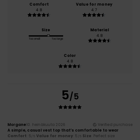
Comfort
Value for money
4.8
4.7
Size
Material
4.8
Too small
Too large
Color
4.8
5
/5
Morgane
10. heinäkuuta 2026
Verified purchase
A simple, casual vest top that’s comfortable to wear
Comfort
: 5
Value for money
: 5
Size
: Perfect size
/5
/5