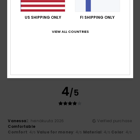
I recommend this product
5
US SHIPPING ONLY
FI SHIPPING ONLY
/5
VIEW ALL COUNTRIES
Christine
6. heinäkuuta 2026
Verified purchase
Well-cut, comfortable to wear and of good quality.
Comfort
: 5
Value for money
: 4
Size
: Perfect size
/5
/5
Material
: 5
Color
: 5
/5
/5
I recommend this product
4
/5
Vanessa
2. heinäkuuta 2026
Verified purchase
Comfortable
Comfort
: 4
Value for money
: 4
Material
: 4
Color
: 4
/5
/5
/5
/5