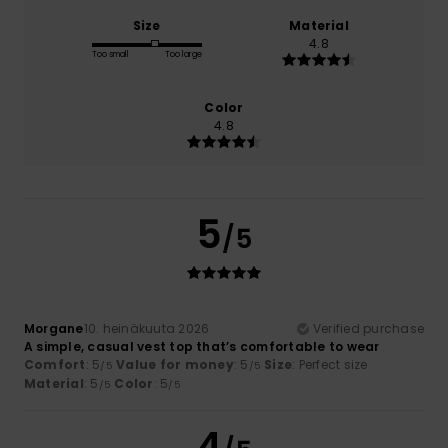
Size
Material
4.8
Too small
Too large
Color
4.8
5
/5
Morgane
10. heinäkuuta 2026
Verified purchase
A simple, casual vest top that’s comfortable to wear
Comfort
: 5
Value for money
: 5
Size
: Perfect size
/5
/5
Material
: 5
Color
: 5
/5
/5
4