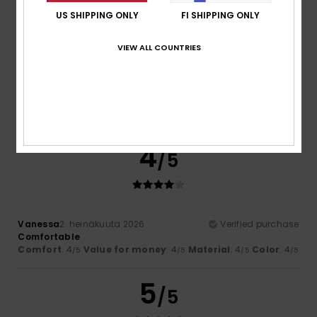
US SHIPPING ONLY
FI SHIPPING ONLY
VIEW ALL COUNTRIES
Christine
6. heinäkuuta 2026
Verified purchase
Well-cut, comfortable to wear and of good quality.
Comfort
: 5
Value for money
: 4
Size
: Perfect size
/5
/5
Material
: 5
Color
: 5
/5
/5
I recommend this product
4
/5
Vanessa
2. heinäkuuta 2026
Verified purchase
Comfortable
Comfort
: 4
Value for money
: 4
Material
: 4
Color
: 4
/5
/5
/5
/5
5
/5