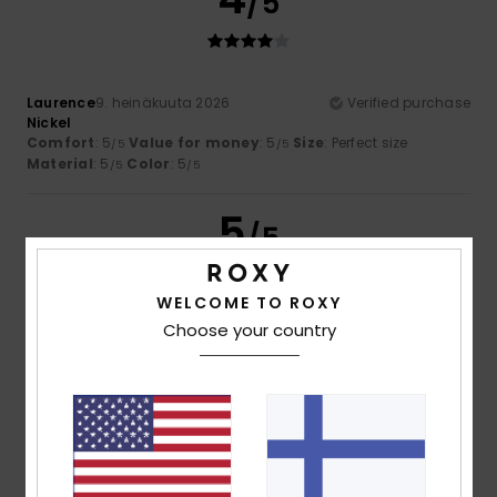
/5
Laurence
9. heinäkuuta 2026
Verified purchase
Nickel
Comfort
: 5
Value for money
: 5
Size
: Perfect size
/5
/5
Material
: 5
Color
: 5
/5
/5
5
/5
WELCOME TO ROXY
Choose your country
Mariangela
8. heinäkuuta 2026
Verified purchase
A bit chilly
Comfort
: 5
Value for money
: 5
Size
: Perfect size
/5
/5
Material
: 5
Color
: 5
/5
/5
I recommend this product
5
/5