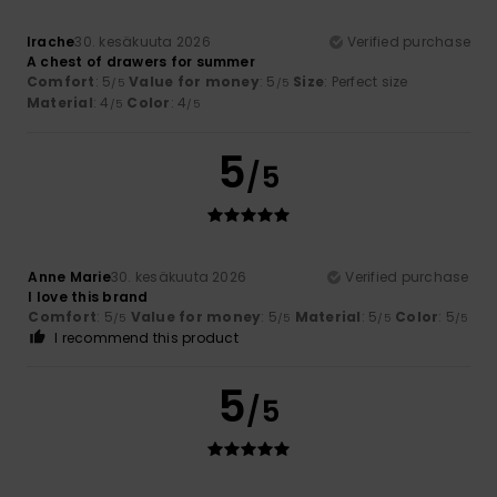
Irache
30. kesäkuuta 2026
Verified purchase
A chest of drawers for summer
Comfort
: 5
Value for money
: 5
Size
: Perfect size
/5
/5
Material
: 4
Color
: 4
/5
/5
5
/5
Anne Marie
30. kesäkuuta 2026
Verified purchase
I love this brand
Comfort
: 5
Value for money
: 5
Material
: 5
Color
: 5
/5
/5
/5
/5
I recommend this product
5
/5