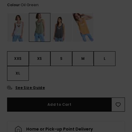
View
Varustekas
Mekot
Talvivaatt
Oil Green
Colour
the FAQ
GIFTCARDS
Huivit ja
Lumilautai
Jumpsuits &
hanskat
Lainelauta
WISHLIST
Playsuits
Hatut & pi
Koulureput
Shortsit
Aurinkolas
Lisätarvik
XXS
XS
S
M
L
Hameet
Märkäpuvu
XL
See Size Guide
Suojavaat
& neopreen
lisätarvikk
Add to Cart
Swim
Home or Pick-up Point Delivery