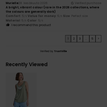
Murielle
28. kesäkuuta 2026
Verified purchase
A bright, vibrant colour (rare in the 2026 collections, where
the colours are generally dark)
Comfort
: 5
Value for money
: 5
Size
: Perfect size
/5
/5
Material
: 5
Color
: 5
/5
/5
I recommend this product
1
2
3
...
5
>
Verified by
TrustVille
Recently Viewed