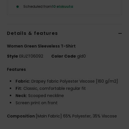
Vaatteet
Scheduled from
10 elokuuta
Lisätarvik
Details & features
Kengät
Women Green Sleeveless T-Shirt
Fitness
Style
ERJZT06092
Color Code
gld0
Features
Snow
Fabric:
Drapey fabric Polyester Viscose [160 g/m2]
Fit:
Classic, comfortable regular fit
Neck:
Scooped neckline
Screen print on front
Composition
[Main Fabric] 65% Polyester, 35% Viscose