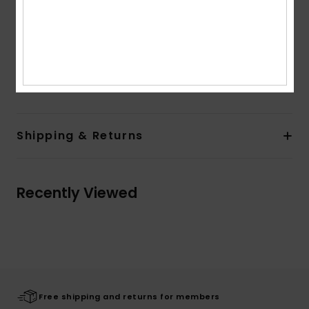
Pockets:
Five pockets
Branding:
1 Roxy heritage metal shank button
^Metal rivets detail
Composition
[Main Fabric] 98% Cotton, 2% Elastane
Shipping & Returns
Recently Viewed
Free shipping and returns for members