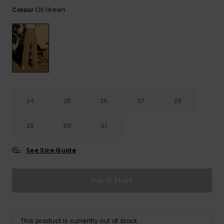
View
Varustekas
Mekot
Talvivaatt
the FAQ
Oil Green
Colour
GIFTCARDS
Huivit ja
Lumilautai
Jumpsuits &
hanskat
Lainelauta
WISHLIST
Playsuits
Hatut & pi
Koulureput
Shortsit
Aurinkolas
Lisätarvik
Hameet
24
25
26
27
28
Märkäpuvu
29
30
31
Suojavaat
See Size Guide
& neopreen
lisätarvikk
Out of Stock
Swim
This product is currently out of stock.