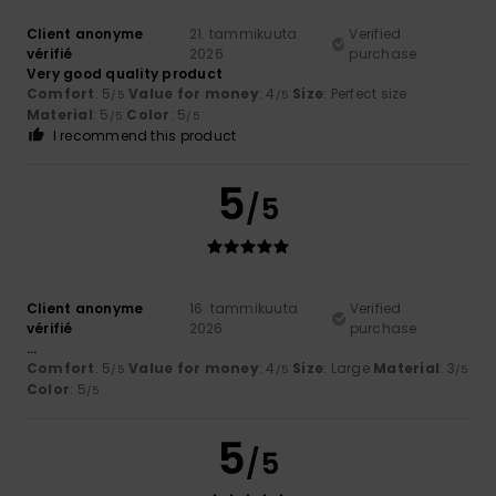
Client anonyme
21. tammikuuta
Verified
vérifié
2026
purchase
Very good quality product
Comfort
: 5
Value for money
: 4
Size
: Perfect size
/5
/5
Material
: 5
Color
: 5
/5
/5
I recommend this product
5
/5
Client anonyme
16. tammikuuta
Verified
vérifié
2026
purchase
...
Comfort
: 5
Value for money
: 4
Size
: Large
Material
: 3
/5
/5
/5
Color
: 5
/5
5
/5