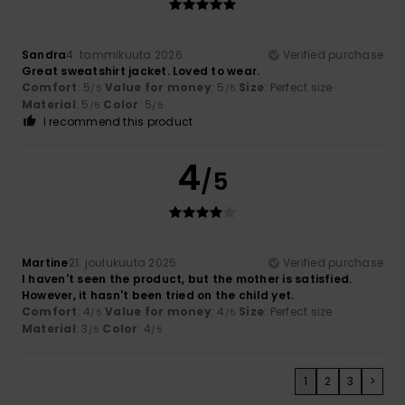
Sandra
4. tammikuuta 2026
Verified purchase
Great sweatshirt jacket. Loved to wear.
Comfort
: 5
Value for money
: 5
Size
: Perfect size
/5
/5
Material
: 5
Color
: 5
/5
/5
I recommend this product
4
/5
Martine
21. joulukuuta 2025
Verified purchase
I haven't seen the product, but the mother is satisfied.
However, it hasn't been tried on the child yet.
Comfort
: 4
Value for money
: 4
Size
: Perfect size
/5
/5
Material
: 3
Color
: 4
/5
/5
1
2
3
>