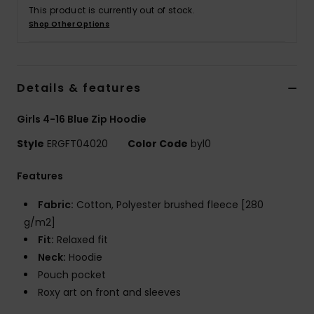
Vaatteet
This product is currently out of stock.
Shop Other Options
Lisätarvik
Details & features
Kengät
Girls 4-16 Blue Zip Hoodie
Fitness
Style
ERGFT04020
Color Code
byl0
Snow
Features
Fabric:
Cotton, Polyester brushed fleece [280
g/m2]
Fit:
Relaxed fit
Neck:
Hoodie
Pouch pocket
Roxy art on front and sleeves