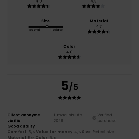
4.8
4.3
Size
Material
4.7
Too small
Too large
Color
4.8
5
/5
Client anonyme
1. maaliskuuta
Verified
vérifié
2026
purchase
Good quality
Comfort
: 5
Value for money
: 4
Size
: Perfect size
/5
/5
Material
: 5
Color
: 5
/5
/5