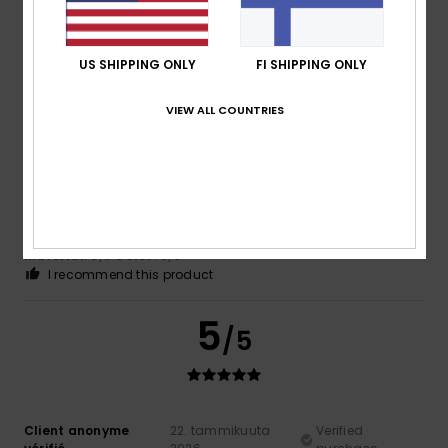
Comfort
: 5
Value for money
: 5
Size
: Perfect size
/5
/5
Material
: 5
Color
: 5
/5
/5
I recommend this product
US SHIPPING ONLY
FI SHIPPING ONLY
5
/5
VIEW ALL COUNTRIES
Client anonyme vérifié
4. helmikuuta 2026
Verified purchase
Usual quality. An item that children always love.
Comfort
: 5
Value for money
: 5
Size
: Perfect size
/5
/5
Material
: 5
Color
: 5
/5
/5
I recommend this product
5
/5
Client anonyme
22. tammikuuta
Verified