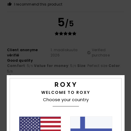
I recommend this product
5
/5
Client anonyme
1. maaliskuuta
Verified
vérifié
2026
purchase
Good quality
Comfort
: 5
Value for money
: 5
Size
: Perfect size
Color
:
/5
/5
5
/5
I recommend this product
5
WELCOME TO ROXY
/5
Choose your country
Laure
10. helmikuuta 2026
Verified purchase
Meets my expectations