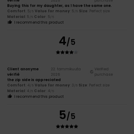
vérifié
2026
purchase
Buying this for my daughter, as I have the same one.
Comfort
: 5
Value for money
: 5
Size
: Perfect size
/5
/5
Material
: 5
Color
: 5
/5
/5
I recommend this product
4
/5
Client anonyme
22. tammikuuta
Verified
vérifié
2026
purchase
the zip side is appreciated
Comfort
: 4
Value for money
: 3
Size
: Perfect size
/5
/5
Material
: 4
Color
: 4
/5
/5
I recommend this product
5
/5