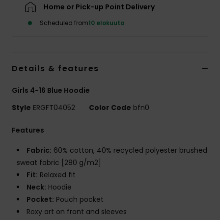
Vaatteet
Home or Pick-up Point Delivery
Scheduled from
10 elokuuta
Lisätarvik
Kengät
Details & features
Girls 4-16 Blue Hoodie
Fitness
Style
ERGFT04052
Color Code
bfn0
Snow
Features
Fabric:
60% cotton, 40% recycled polyester brushed
sweat fabric [280 g/m2]
Fit:
Relaxed fit
Neck:
Hoodie
Pocket:
Pouch pocket
Roxy art on front and sleeves