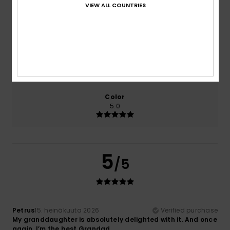
VIEW ALL COUNTRIES
Comfort
Value for money
5.0
5.0
Size
Material
5.0
Too small
Too large
Color
5.0
5
/5
Petrus
15. heinäkuuta 2026
Verified purchase
My granddaughter is absolutely delighted with it. And once
again, I’m the best Grandad.