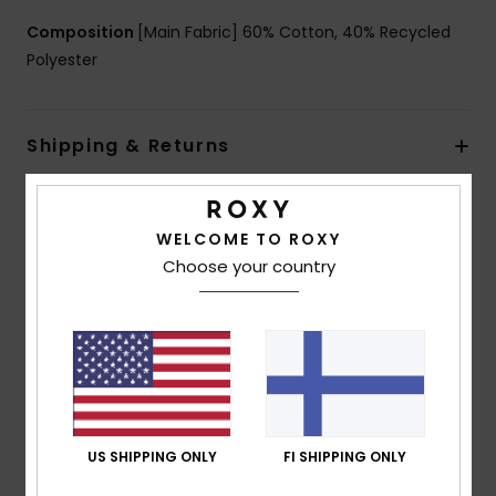
Composition
[Main Fabric] 60% Cotton, 40% Recycled
Polyester
Shipping & Returns
Customer Reviews
WELCOME TO ROXY
Choose your country
Average Score
5.0
/5
based on
1 verified reviews
since heinäkuuta 2026
US SHIPPING ONLY
FI SHIPPING ONLY
100% of our customers recommend this product