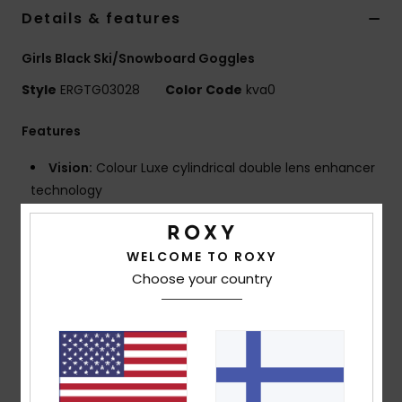
Vaatteet
Details & features
Girls Black Ski/Snowboard Goggles
Lisätarvik
Style
ERGTG03028
Color Code
kva0
Kengät
Features
Vision:
Colour Luxe cylindrical double lens enhancer
Fitness
technology
Frame Technology:
Traditional lens system
Snow
Fit:
Medium
WELCOME TO ROXY
Comfort:
Double density face foam and polar
Choose your country
fleece for maximum comfort
OTG frame shape compatible for optical wearers
antifog:
Distortion free and shatter resistant lens
with Anti-fog and anti-scratch treatment
Venting's: 3D mesh filters
UV Protection:
UV protection - Filter lens category 3