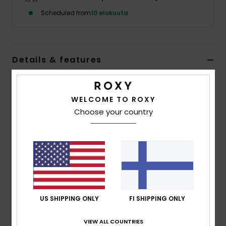
Vaatteet
Scheduled from
10 elokuuta
Lisätarvik
Details & features
Kengät
Women Black Slim Slip Dress
Fitness
WELCOME TO ROXY
Style
ERJWD03970
Color Code
kvj1
Choose your country
Features
Snow
Fabric:
100% viscose crepe
Fit:
Slim slip fit
Adjustable straps
Side slit
US SHIPPING ONLY
FI SHIPPING ONLY
Composition
[Main Fabric] 100% Viscose
VIEW ALL COUNTRIES