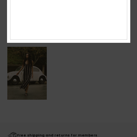
Shipping & Returns
Recently Viewed
Free shipping and returns for members