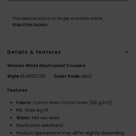
Vaatteet
The selected size is no longer available online.
Lisätarvik
Shop Other Options
Kengät
Details & features
Fitness
Women White Elasticated Trousers
Snow
Style
ERJNP03705
Color Code
wbs3
Features
Fabric:
Cotton linen Cotton Linen [125 g/m2]
Fit:
Wide leg fit
Waist:
Mid rise waist
Elasticated waistband
Product appearance may differ slightly depending