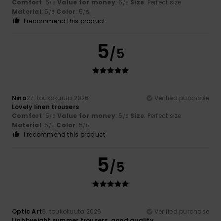
Comfort
: 5
Value for money
: 5
Size
: Perfect size
/5
/5
Material
: 5
Color
: 5
/5
/5
I recommend this product
5
/5
Nina
27. toukokuuta 2026
Verified purchase
Lovely linen trousers
Comfort
: 5
Value for money
: 5
Size
: Perfect size
/5
/5
Material
: 5
Color
: 5
/5
/5
I recommend this product
5
/5
Optic Art
9. toukokuuta 2026
Verified purchase
Lightweight summer trousers, good quality