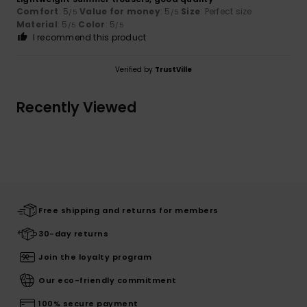
Comfort
: 5
Value for money
: 5
Size
: Perfect size
/5
/5
Material
: 5
Color
: 5
/5
/5
I recommend this product
Verified by
TrustVille
Recently Viewed
Free shipping and returns for members
30-day returns
Join the loyalty program
Our eco-friendly commitment
100% secure payment