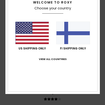
WELCOME TO ROXY
Choose your country
Estelle
12. kesäkuuta 2026
Verified purchase
It looks as if we have two jerseys, one on top of the other
(the lining isn’t stuck down)
5
/5
US SHIPPING ONLY
FI SHIPPING ONLY
ANNEMARIE
5. kesäkuuta 2026
Verified purchase
VIEW ALL COUNTRIES
An original and whimsical product
Comfort
: 5
Value for money
: 5
Size
: Perfect size
/5
/5
Material
: 5
Color
: 5
/5
/5
I recommend this product
4
/5