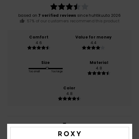
based on
7 verified reviews
since huhtikuuta 2026
57% of our customers recommend this product
Comfort
Value for money
4.6
4.4
Size
Material
4.8
Too small
Too large
Color
4.8
1
/5