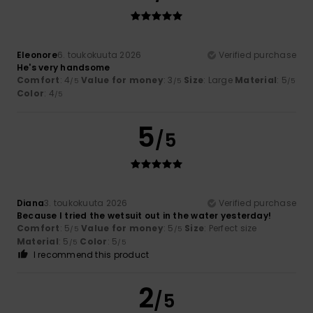
Eleonore
6. toukokuuta 2026
Verified purchase
He's very handsome
Comfort
: 4
Value for money
: 3
Size
: Large
Material
: 5
/5
/5
/5
Color
: 4
/5
5
/5
Diana
3. toukokuuta 2026
Verified purchase
Because I tried the wetsuit out in the water yesterday!
Comfort
: 5
Value for money
: 5
Size
: Perfect size
/5
/5
Material
: 5
Color
: 5
/5
/5
I recommend this product
2
/5