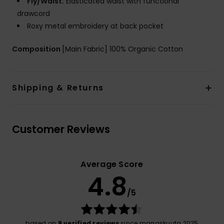
Fly/Waist:
Elasticated waist with functional
drawcord
Roxy metal embroidery at back pocket
Composition
[Main Fabric] 100% Organic Cotton
Shipping & Returns
Customer Reviews
Average Score
4.8
/5
based on
9 verified reviews
since marraskuuta 2025