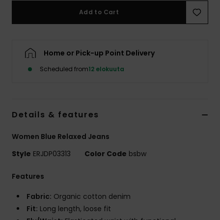
Vaatteet
Add to Cart
Lisätarvik
Home or Pick-up Point Delivery
Kengät
Scheduled from
12 elokuuta
Fitness
Details & features
Snow
Women Blue Relaxed Jeans
Style
ERJDP03313
Color Code
bsbw
Features
Fabric:
Organic cotton denim
Fit:
Long length, loose fit