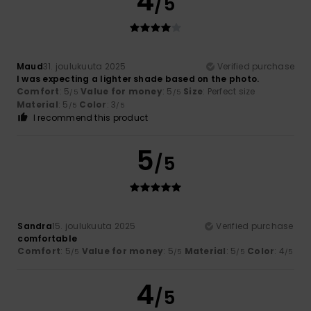
4
/5
Maud
31. joulukuuta 2025
Verified purchase
I was expecting a lighter shade based on the photo.
Comfort
: 5
Value for money
: 5
Size
: Perfect size
/5
/5
Material
: 5
Color
: 3
/5
/5
I recommend this product
5
/5
Sandra
15. joulukuuta 2025
Verified purchase
comfortable
Comfort
: 5
Value for money
: 5
Material
: 5
Color
: 4
/5
/5
/5
/5
4
/5