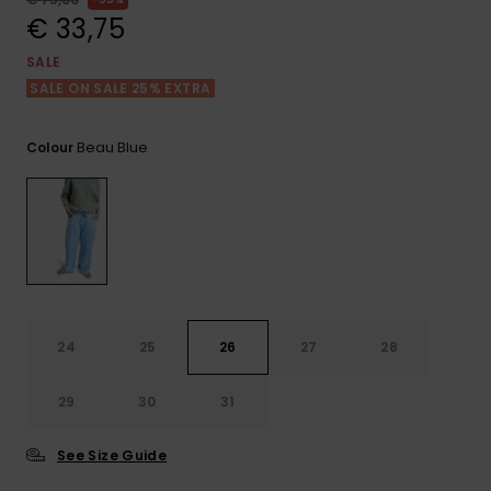
View
Varustekas
Mekot
Talvivaatt
the FAQ
€ 33,75
GIFTCARDS
Huivit ja
SALE
Lumilautai
Jumpsuits &
hanskat
Lainelauta
SALE ON SALE 25% EXTRA
WISHLIST
Playsuits
Hatut & pi
Koulureput
Beau Blue
Colour
Shortsit
Aurinkolas
Lisätarvik
Hameet
Märkäpuvu
Suojavaat
24
25
26
27
28
& neopreen
lisätarvikk
29
30
31
Swim
See Size Guide