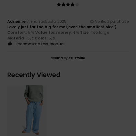
Adrienne
17. marraskuuta 2025
Verified purchase
Lovely just far too big for me (even the smallest size!)
Comfort
: 5
Value for money
: 4
Size
: Too large
/5
/5
Material
: 5
Color
: 5
/5
/5
I recommend this product
Verified by
TrustVille
Recently Viewed