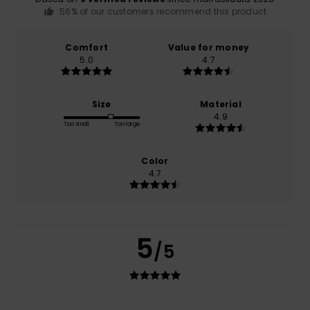
56% of our customers recommend this product
Comfort
Value for money
5.0
4.7
Size
Material
4.9
Too small
Too large
Color
4.7
5
/5