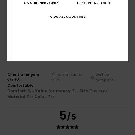
US SHIPPING ONLY
FI SHIPPING ONLY
Client anonyme
26. tammikuuta
Verified
vérifié
2026
purchase
modern and comfortable design
VIEW ALL COUNTRIES
Comfort
: 5
Value for money
: 5
Size
: Perfect size
/5
/5
Material
: 4
Color
: 5
/5
/5
5
/5
Client anonyme
24. tammikuuta
Verified
vérifié
2026
purchase
Comfortable
Comfort
: 5
Value for money
: 5
Size
: Too large
/5
/5
Material
: 5
Color
: 5
/5
/5
5
/5