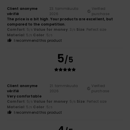
Client anonyme
23. tammikuuta
Verified
vérifié
2026
purchase
The price is a bit high. Your products are excellent, but
compared to the competition.
Comfort
: 5
Value for money
: 3
Size
: Perfect size
/5
/5
Material
: 5
Color
: 5
/5
/5
I recommend this product
5
/5
Client anonyme
21. tammikuuta
Verified
vérifié
2026
purchase
Very comfortable
Comfort
: 5
Value for money
: 5
Size
: Perfect size
/5
/5
Material
: 5
Color
: 5
/5
/5
I recommend this product