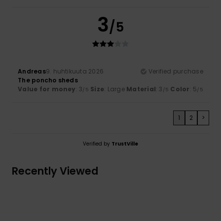
3
/5
Andreas
9. huhtikuuta 2026
Verified purchase
The poncho sheds
Value for money
: 3
Size
: Large
Material
: 3
Color
: 5
/5
/5
/5
1
2
>
Verified by
TrustVille
Recently Viewed