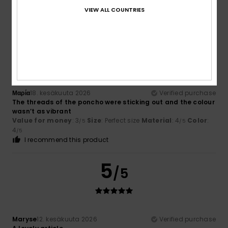
5
/5
VIEW ALL COUNTRIES
I recommend this product
4
/5
Μαρία
18. kesäkuuta 2026
Verified purchase
The threads of the poncho were sticking out and the colour
wasn’t as vibrant
Value for money
: 3
Size
: Perfect size
Material
: 4
Color
:
/5
/5
4
/5
I recommend this product
5
/5
Maryse
12. kesäkuuta 2026
Verified purchase