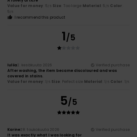
A lovely article
Value for money
: 5
Size
: Too large
Material
: 5
Color
:
/5
/5
5
/5
I recommend this product
1
/5
Iuliia
2. kesäkuuta 2026
Verified purchase
After washing, the item became discoloured and was
covered in stains.
Value for money
: 1
Size
: Perfect size
Material
: 1
Color
: 1
/5
/5
/5
5
/5
Karine
28. toukokuuta 2026
Verified purchase
It was exactly what I was looking for