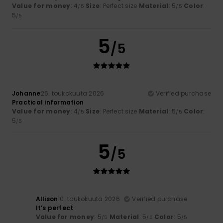
Value for money
: 4
Size
: Perfect size
Material
: 5
Color
:
/5
/5
5
/5
5
/5
Johanne
26. toukokuuta 2026
Verified purchase
Practical information
Value for money
: 4
Size
: Perfect size
Material
: 5
Color
:
/5
/5
5
/5
5
/5
Allison
10. toukokuuta 2026
Verified purchase
It’s perfect
Value for money
: 5
Material
: 5
Color
: 5
/5
/5
/5