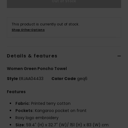
Out of Stock
Vaatteet
Lisätarvik
This product is currently out of stock.
Shop Other Options
Kengät
Fitness
Details & features
Women Green Poncho Towel
Snow
Style
ERJAA04433
Color Code
geq6
Features
Fabric:
Printed terry cotton
Pockets:
Kangaroo pocket on front
Roxy logo embroidery
Size:
59.4" (H) x 32.7" (W)/ 151 (H) x 83 (W) cm