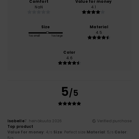
Comfort
Value for money
NaN
4.1
Size
Material
4.5
Too small
Too large
Color
4.6
5
/5
Isabelle
7. heinäkuuta 2026
Verified purchase
Top product
Value for money
: 4
Size
: Perfect size
Material
: 5
Color
:
/5
/5
5
/5