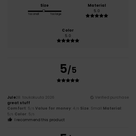
Size
Material
5.0
Too small
Too large
Color
5.0
5
/5
Jule
28. toukokuuta 2026
Verified purchase
great stuff
Comfort
: 5
Value for money
: 4
Size
: Small
Material
:
/5
/5
5
Color
: 5
/5
/5
I recommend this product