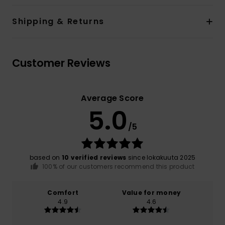
Shipping & Returns
Customer Reviews
Average Score
5.0
/5
based on
10 verified reviews
since lokakuuta 2025
100% of our customers recommend this product
Comfort
Value for money
4.9
4.6