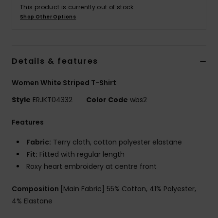
Vaatteet
This product is currently out of stock.
Shop Other Options
Lisätarvik
Details & features
Kengät
Women White Striped T-Shirt
Fitness
Style
ERJKT04332
Color Code
wbs2
Snow
Features
Fabric:
Terry cloth, cotton polyester elastane
Fit:
Fitted with regular length
Roxy heart embroidery at centre front
Composition
[Main Fabric] 55% Cotton, 41% Polyester,
4% Elastane