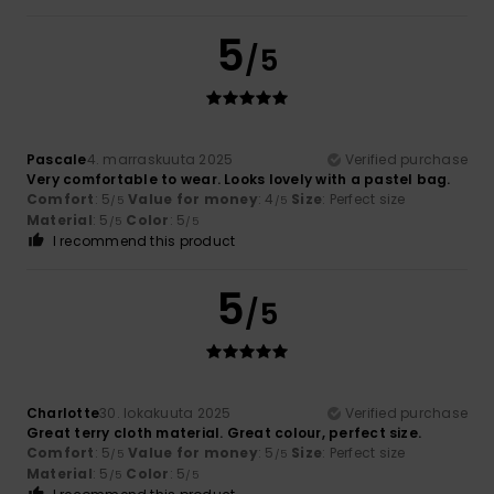
5
/5
Pascale
4. marraskuuta 2025
Verified purchase
Very comfortable to wear. Looks lovely with a pastel bag.
Comfort
: 5
Value for money
: 4
Size
: Perfect size
/5
/5
Material
: 5
Color
: 5
/5
/5
I recommend this product
5
/5
Charlotte
30. lokakuuta 2025
Verified purchase
Great terry cloth material. Great colour, perfect size.
Comfort
: 5
Value for money
: 5
Size
: Perfect size
/5
/5
Material
: 5
Color
: 5
/5
/5