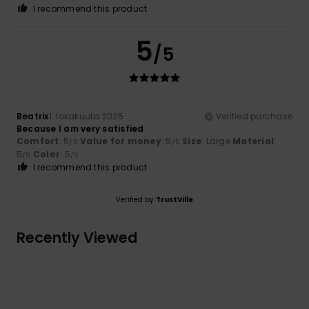
I recommend this product
5
/5
Beatrix
1. lokakuuta 2025
Verified purchase
Because I am very satisfied
Comfort
: 5
Value for money
: 5
Size
: Large
Material
:
/5
/5
5
Color
: 5
/5
/5
I recommend this product
Verified by
TrustVille
Recently Viewed