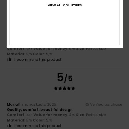
VIEW ALL COUNTRIES
5
/5
Harry
6. joulukuuta 2025
Verified purchase
Love it
Comfort
: 5
Value for money
: 5
Size
: Perfect size
/5
/5
Material
: 5
Color
: 5
/5
/5
I recommend this product
5
/5
Maria
11. marraskuuta 2025
Verified purchase
Quality, comfort, beautiful design
Comfort
: 4
Value for money
: 4
Size
: Perfect size
/5
/5
Material
: 5
Color
: 5
/5
/5
I recommend this product