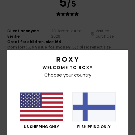
5
/5
Client anonyme
28. tammikuuta
Verified
vérifié
2026
purchase
Great for children, size 164
Comfort
: 5
Value for money
: 5
Size
: Perfect size
/5
/5
Material
: 5
Color
: 5
/5
/5
I recommend this product
WELCOME TO ROXY
5
Choose your country
/5
Marjorie
6. tammikuuta 2026
Verified purchase
Comfort of its material
Comfort
: 5
Value for money
: 5
Size
: Perfect size
/5
/5
Material
: 5
Color
: 5
/5
/5
US SHIPPING ONLY
FI SHIPPING ONLY
I recommend this product