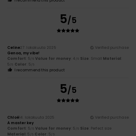
I recommend this product
5
/5
Celine
27. lokakuuta 2025
Verified purchase
Genoa, my vibe!
Comfort
: 5
Value for money
: 4
Size
: Small
Material
:
/5
/5
5
Color
: 5
/5
/5
I recommend this product
5
/5
Chloé
14. lokakuuta 2025
Verified purchase
A master key
Comfort
: 5
Value for money
: 5
Size
: Perfect size
/5
/5
Material
: 5
Color
: 5
/5
/5