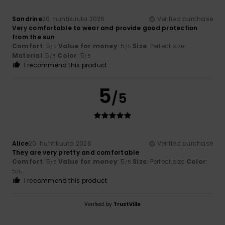
Sandrine
20. huhtikuuta 2026
Verified purchase
Very comfortable to wear and provide good protection
from the sun
Comfort
: 5
Value for money
: 5
Size
: Perfect size
/5
/5
Material
: 5
Color
: 5
/5
/5
I recommend this product
5
/5
Alice
20. huhtikuuta 2026
Verified purchase
They are very pretty and comfortable
Comfort
: 5
Value for money
: 5
Size
: Perfect size
Color
:
/5
/5
5
/5
I recommend this product
Verified by
TrustVille