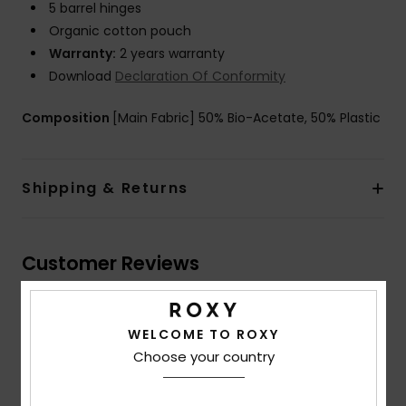
5 barrel hinges
Organic cotton pouch
Warranty:
2 years warranty
Download
Declaration Of Conformity
Composition
[Main Fabric] 50% Bio-Acetate, 50% Plastic
Shipping & Returns
Customer Reviews
Average Score
WELCOME TO ROXY
5.0
Choose your country
/5