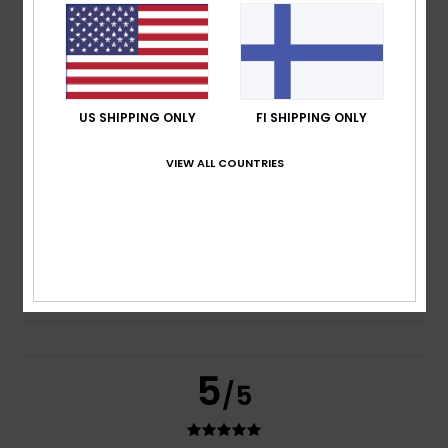
based on
2 verified reviews
since huhtikuuta 2026
100% of our customers recommend this product
Comfort
Value for money
US SHIPPING ONLY
FI SHIPPING ONLY
5.0
5.0
VIEW ALL COUNTRIES
Size
Material
5.0
Too small
Too large
Color
5.0
5
/5