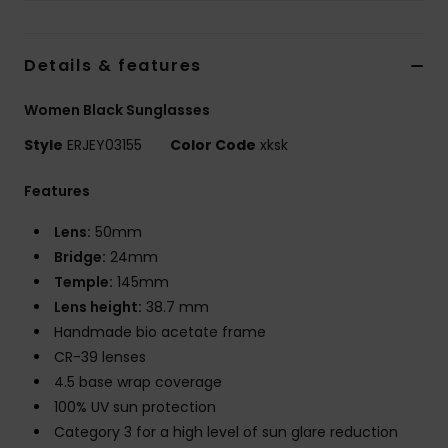
Vaatteet
Details & features
Lisätarvik
Women Black Sunglasses
Kengät
Style
ERJEY03155
Color Code
xksk
Fitness
Features
Lens:
50mm
Snow
Bridge:
24mm
Temple:
145mm
Lens height:
38.7 mm
Handmade bio acetate frame
CR-39 lenses
4.5 base wrap coverage
100% UV sun protection
Category 3 for a high level of sun glare reduction