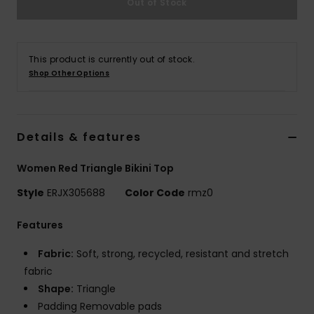
Out of Stock
Vaatteet
Lisätarvik
This product is currently out of stock.
Shop Other Options
Kengät
Fitness
Details & features
Women Red Triangle Bikini Top
Snow
Style
ERJX305688
Color Code
rmz0
Features
Fabric:
Soft, strong, recycled, resistant and stretch
fabric
Shape:
Triangle
Padding Removable pads