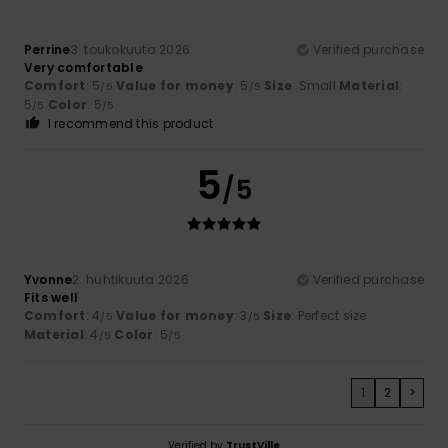
Perrine
3. toukokuuta 2026
Verified purchase
Very comfortable
Comfort
: 5
Value for money
: 5
Size
: Small
Material
:
/5
/5
5
Color
: 5
/5
/5
I recommend this product
5
/5
Yvonne
2. huhtikuuta 2026
Verified purchase
Fits well
Comfort
: 4
Value for money
: 3
Size
: Perfect size
/5
/5
Material
: 4
Color
: 5
/5
/5
1
2
>
Verified by
TrustVille