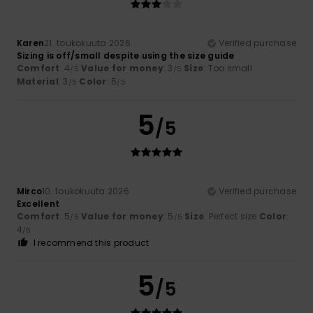
Karen
21. toukokuuta 2026
Verified purchase
Sizing is off/small despite using the size guide
Comfort
: 4
Value for money
: 3
Size
: Too small
/5
/5
Material
: 3
Color
: 5
/5
/5
5
/5
Mirco
10. toukokuuta 2026
Verified purchase
Excellent
Comfort
: 5
Value for money
: 5
Size
: Perfect size
Color
:
/5
/5
4
/5
I recommend this product
5
/5