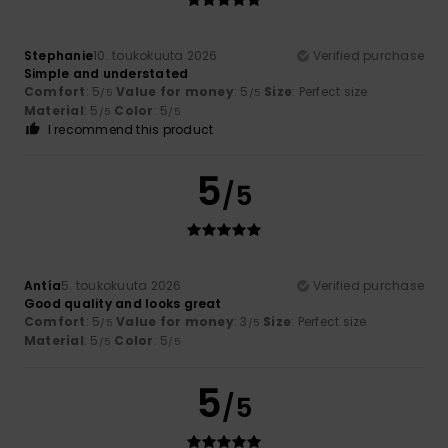
Stephanie
10. toukokuuta 2026
Verified purchase
Simple and understated
Comfort
: 5
Value for money
: 5
Size
: Perfect size
/5
/5
Material
: 5
Color
: 5
/5
/5
I recommend this product
5
/5
Antía
5. toukokuuta 2026
Verified purchase
Good quality and looks great
Comfort
: 5
Value for money
: 3
Size
: Perfect size
/5
/5
Material
: 5
Color
: 5
/5
/5
5
/5