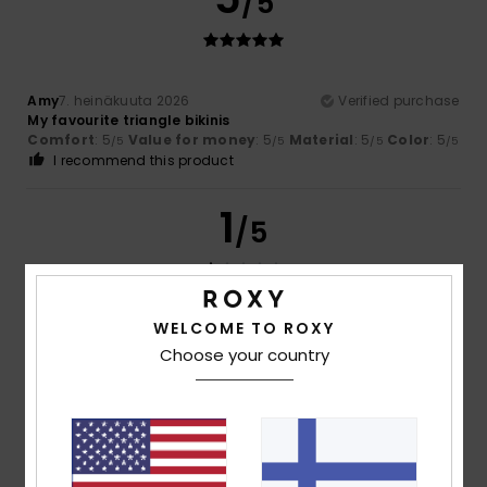
/5
Amy
7. heinäkuuta 2026
Verified purchase
My favourite triangle bikinis
Comfort
: 5
Value for money
: 5
Material
: 5
Color
: 5
/5
/5
/5
/5
I recommend this product
1
/5
WELCOME TO ROXY
Stella
25. kesäkuuta 2026
Verified purchase
Terrible
Choose your country
Comfort
: 1
Value for money
: 1
Size
: Small
Material
: 1
/5
/5
/5
Color
: 1
/5
5
/5