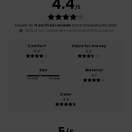
4.4
/5
based on
11 verified reviews
since maaliskuuta 2026
55% of our customers recommend this product
Comfort
Value for money
4.4
3.8
Size
Material
4.1
Too small
Too large
Color
4.5
5