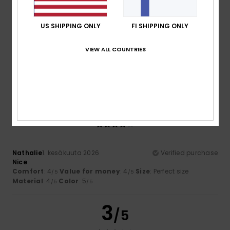
US SHIPPING ONLY
FI SHIPPING ONLY
Nathalie
12. kesäkuuta 2026
Verified purchase
Comfort and quality
VIEW ALL COUNTRIES
Comfort
: 5
Value for money
: 4
Size
: Perfect size
/5
/5
Material
: 5
Color
: 5
/5
/5
I recommend this product
4
/5
Nathalie
1. kesäkuuta 2026
Verified purchase
Nice
Comfort
: 4
Value for money
: 4
Size
: Perfect size
/5
/5
Material
: 4
Color
: 5
/5
/5
3
/5