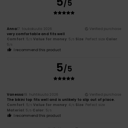
5
/5
Anna
17. toukokuuta 2026
Verified purchase
very comfortable and fits well
Comfort
: 5
Value for money
: 5
Size
: Perfect size
Color
:
/5
/5
5
/5
I recommend this product
5
/5
Vanessa
19. huhtikuuta 2026
Verified purchase
The bikini top fits well and is unlikely to slip out of place.
Comfort
: 5
Value for money
: 4
Size
: Perfect size
/5
/5
Material
: 5
Color
: 5
/5
/5
I recommend this product