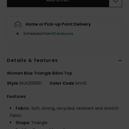
Add to Cart
Vaatteet
Lisätarvik
Home or Pick-up Point Delivery
Scheduled from
10 elokuuta
Kengät
Fitness
Details & features
Snow
Women Blue Triangle Bikini Top
Style
ERJX305651
Color Code
bmt0
Features
Fabric:
Soft, strong, recycled, resistant and stretch
fabric
Shape:
Triangle