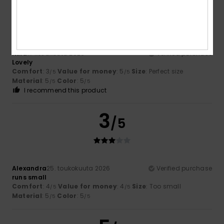
5
/5
Nina
11. kesäkuuta 2026
Verified purchase
Lovely
Comfort
: 3
Value for money
: 5
Size
: Perfect size
/5
/5
Material
: 5
Color
: 5
/5
/5
I recommend this product
3
/5
Alexandra
25. toukokuuta 2026
Verified purchase
runs small
Comfort
: 4
Value for money
: 4
Size
: Too small
/5
/5
Material
: 5
Color
: 5
/5
/5