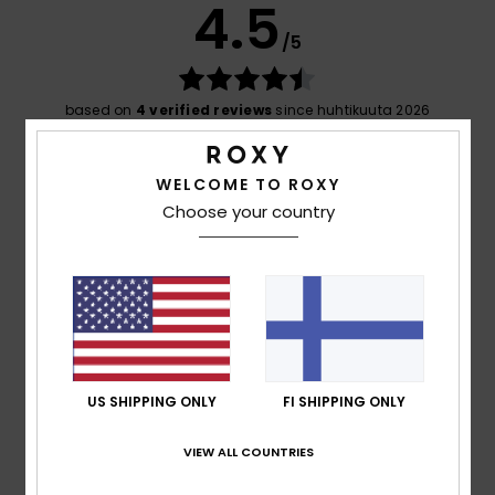
4.5
/5
based on
4 verified reviews
since huhtikuuta 2026
75% of our customers recommend this product
WELCOME TO ROXY
Comfort
Value for money
4.3
4.5
Choose your country
Size
Material
5.0
Too small
Too large
Color
5.0
US SHIPPING ONLY
FI SHIPPING ONLY
VIEW ALL COUNTRIES