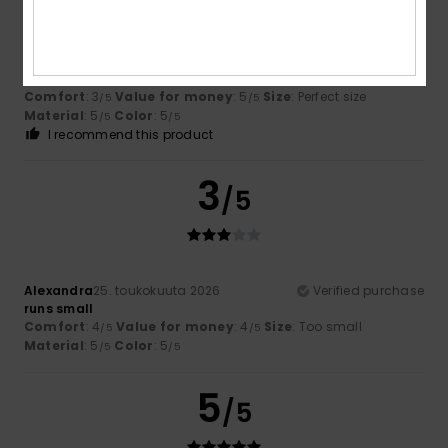
Nina
11. kesäkuuta 2026
Verified purchase
Lovely
Comfort
: 3
Value for money
: 5
Size
: Perfect size
/5
/5
Material
: 5
Color
: 5
/5
/5
I recommend this product
3
/5
Alexandra
25. toukokuuta 2026
Verified purchase
runs small
Comfort
: 4
Value for money
: 4
Size
: Too small
/5
/5
Material
: 5
Color
: 5
/5
/5
5
/5