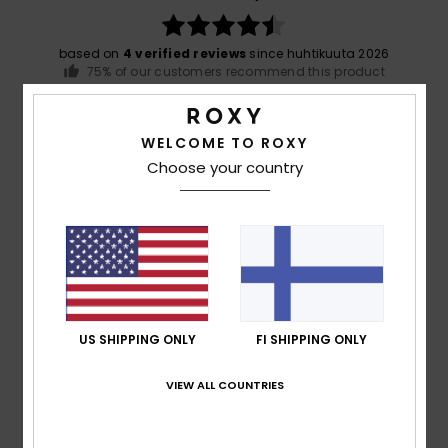
based on
4 verified reviews
since huhtikuuta 2026
75% of our customers recommend this product
Comfort
Value for money
4.3
4.5
WELCOME TO ROXY
Choose your country
Size
Material
5.0
Too small
Too large
Color
5.0
US SHIPPING ONLY
FI SHIPPING ONLY
VIEW ALL COUNTRIES
5
/5