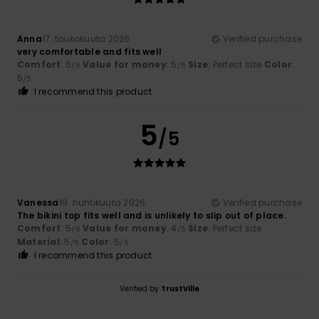
Anna
17. toukokuuta 2026
Verified purchase
very comfortable and fits well
Comfort
: 5
Value for money
: 5
Size
: Perfect size
Color
:
/5
/5
5
/5
I recommend this product
5
/5
Vanessa
19. huhtikuuta 2026
Verified purchase
The bikini top fits well and is unlikely to slip out of place.
Comfort
: 5
Value for money
: 4
Size
: Perfect size
/5
/5
Material
: 5
Color
: 5
/5
/5
I recommend this product
Verified by
TrustVille