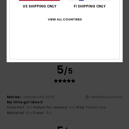
5
/5
US SHIPPING ONLY
FI SHIPPING ONLY
VIEW ALL COUNTRIES
Domminique
2. heinäkuuta 2026
Verified purchase
A very nice product and good quality
Comfort
: 5
Value for money
: 5
Size
: Perfect size
/5
/5
Material
: 5
/5
I recommend this product
5
/5
Marise
2. heinäkuuta 2026
Verified purchase
My little girl likes it
Comfort
: 4
Value for money
: 4
Size
: Perfect size
/5
/5
Material
: 4
Color
: 4
/5
/5