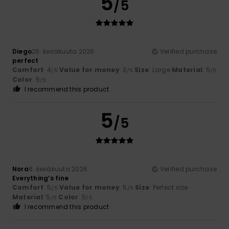
5
/5
Diego
26. kesäkuuta 2026
Verified purchase
perfect
Comfort
: 4
Value for money
: 3
Size
: Large
Material
: 5
/5
/5
/5
Color
: 5
/5
I recommend this product
5
/5
Nora
8. kesäkuuta 2026
Verified purchase
Everything’s fine
Comfort
: 5
Value for money
: 5
Size
: Perfect size
/5
/5
Material
: 5
Color
: 5
/5
/5
I recommend this product