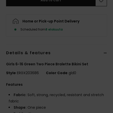
Add to Cart
Vaatteet
Lisätarvik
Home or Pick-up Point Delivery
Scheduled from
8 elokuuta
Kengät
Fitness
Details & features
Snow
Girls 6-16 Green Two Piece Bralette Bikini Set
Style
ERGX203686
Color Code
gld0
Features
Fabric:
Soft, strong, recycled, resistant and stretch
fabric
Shape:
One piece