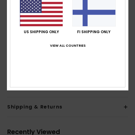
Technology:
Chlorine Resistant
Shape:
Crop Top set
Neck:
Scoop neck
Padding:
Removable pads for 12-16yrs
Straps:
Adjustable ring & slider straps
US SHIPPING ONLY
FI SHIPPING ONLY
Coverage:
Full coverage
VIEW ALL COUNTRIES
Closure:
Fixed closure
Branding:
Roxy rubber print at front
Heart rubber print at back on the bottom
Composition
[Main Fabric] 82% Recycled Polyester, 18%
Elastane
Shipping & Returns
Recently Viewed