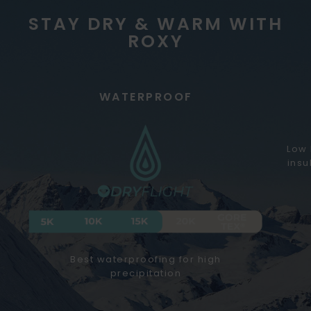
STAY DRY & WARM WITH
ROXY
WATERPROOF
Low 
insu
Best waterproofing for high
precipitation