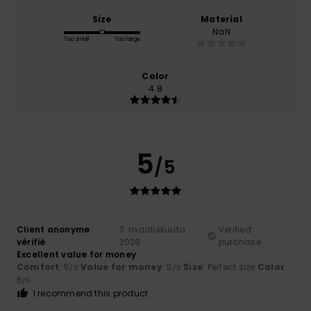
Size
Material
NaN
Too small
Too large
Color
4.8
5
/5
Client anonyme
3. maaliskuuta
Verified
vérifié
2026
purchase
Excellent value for money
Comfort
: 5
Value for money
: 5
Size
: Perfect size
Color
:
/5
/5
5
/5
I recommend this product