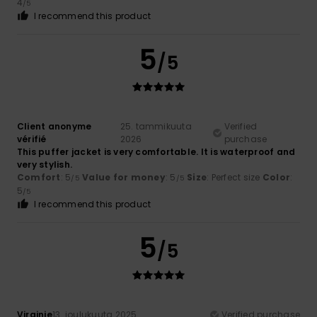
4
/5
I recommend this product
5
/5
Client anonyme
25. tammikuuta
Verified
vérifié
2026
purchase
This puffer jacket is very comfortable. It is waterproof and
very stylish.
Comfort
: 5
Value for money
: 5
Size
: Perfect size
Color
:
/5
/5
5
/5
I recommend this product
5
/5
Virginie
13. joulukuuta 2025
Verified purchase