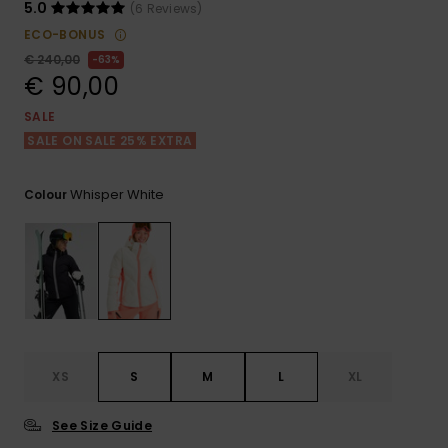
View
Varustekas
Mekot
Talvivaatt
5.0
(6 Reviews)
the FAQ
GIFTCARDS
ECO-BONUS
Huivit ja
€ 240,00
63%
Lumilautai
Jumpsuits &
hanskat
Lainelauta
€ 90,00
WISHLIST
Playsuits
SALE
Hatut & pi
Koulureput
SALE ON SALE 25% EXTRA
Shortsit
Aurinkolas
Lisätarvik
Whisper White
Colour
Hameet
Märkäpuvu
Suojavaat
& neopreen
lisätarvikk
XS
S
M
L
XL
Swim
See Size Guide