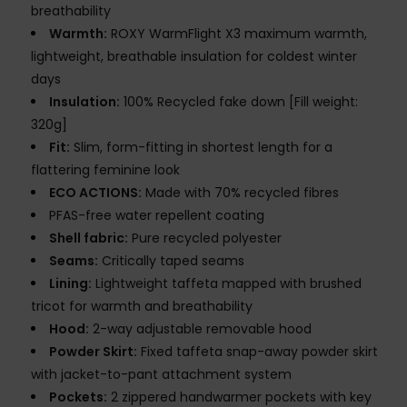
breathability
Warmth:
ROXY WarmFlight X3 maximum warmth,
lightweight, breathable insulation for coldest winter
days
Insulation:
100% Recycled fake down [Fill weight:
320g]
Fit:
Slim, form-fitting in shortest length for a
flattering feminine look
ECO ACTIONS:
Made with 70% recycled fibres
PFAS-free water repellent coating
Shell fabric:
Pure recycled polyester
Seams:
Critically taped seams
Lining:
Lightweight taffeta mapped with brushed
tricot for warmth and breathability
Hood:
2-way adjustable removable hood
Powder Skirt:
Fixed taffeta snap-away powder skirt
with jacket-to-pant attachment system
Pockets:
2 zippered handwarmer pockets with key