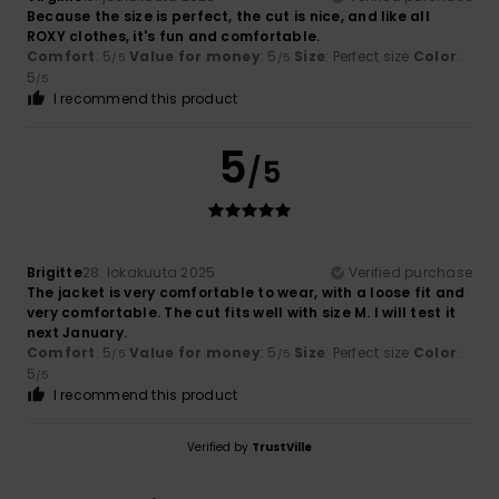
Because the size is perfect, the cut is nice, and like all
ROXY clothes, it's fun and comfortable.
Comfort
: 5
Value for money
: 5
Size
: Perfect size
Color
:
/5
/5
5
/5
I recommend this product
5
/5
Brigitte
28. lokakuuta 2025
Verified purchase
The jacket is very comfortable to wear, with a loose fit and
very comfortable. The cut fits well with size M. I will test it
next January.
Comfort
: 5
Value for money
: 5
Size
: Perfect size
Color
:
/5
/5
5
/5
I recommend this product
Verified by
TrustVille