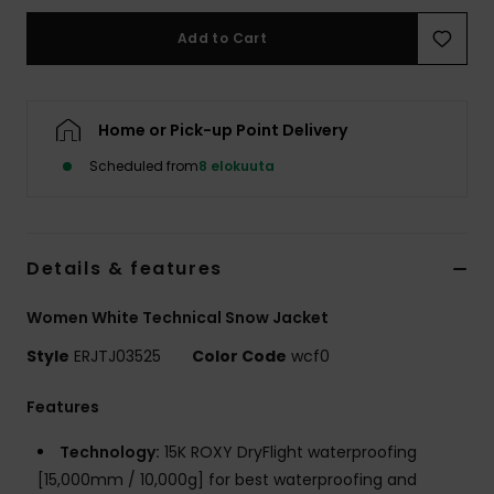
Vaatteet
Add to Cart
Lisätarvik
Home or Pick-up Point Delivery
Kengät
Scheduled from
8 elokuuta
Fitness
Details & features
Snow
Women White Technical Snow Jacket
Style
ERJTJ03525
Color Code
wcf0
Features
Technology:
15K ROXY DryFlight waterproofing
[15,000mm / 10,000g] for best waterproofing and