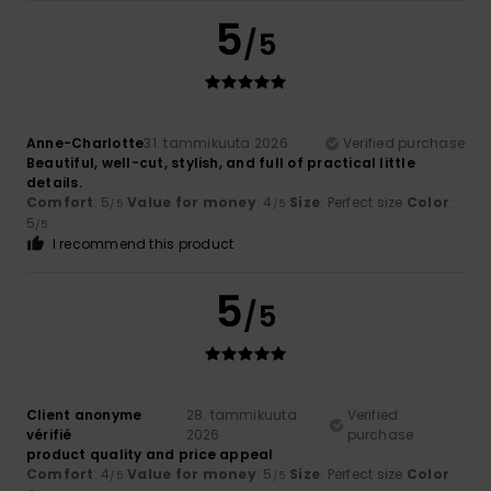
5
/5
Anne-Charlotte
31. tammikuuta 2026
Verified purchase
Beautiful, well-cut, stylish, and full of practical little
details.
Comfort
: 5
Value for money
: 4
Size
: Perfect size
Color
:
/5
/5
5
/5
I recommend this product
5
/5
Client anonyme
28. tammikuuta
Verified
vérifié
2026
purchase
product quality and price appeal
Comfort
: 4
Value for money
: 5
Size
: Perfect size
Color
:
/5
/5