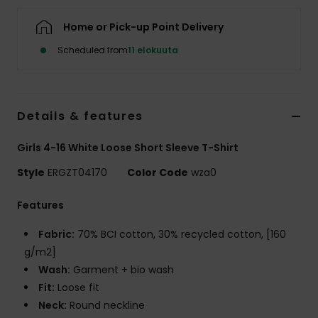
Vaatteet
Home or Pick-up Point Delivery
Lisätarvik
Scheduled from
11 elokuuta
Kengät
Details & features
Fitness
Girls 4-16 White Loose Short Sleeve T-Shirt
Style
ERGZT04170
Color Code
wza0
Snow
Features
Fabric:
70% BCI cotton, 30% recycled cotton, [160
g/m2]
Wash:
Garment + bio wash
Fit:
Loose fit
Neck:
Round neckline