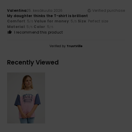
Valentina
25. kesäkuuta 2026
Verified purchase
My daughter thinks the T-shirt is brilliant
Comfort
: 5
Value for money
: 5
Size
: Perfect size
/5
/5
Material
: 5
Color
: 5
/5
/5
I recommend this product
Verified by
TrustVille
Recently Viewed