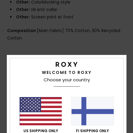
Other:
Colorblocking style
Other:
rib knit collar
Other:
Screen print at front
Composition
[Main Fabric] 70% Cotton, 30% Recycled
Cotton
Shipping & Returns
WELCOME TO ROXY
Choose your country
Customer Reviews
Average Score
5.0
/5
US SHIPPING ONLY
FI SHIPPING ONLY