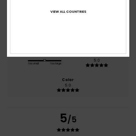
based on
1 verified reviews
since kesäkuuta 2026
VIEW ALL COUNTRIES
100% of our customers recommend this product
Comfort
Value for money
5.0
5.0
Size
Material
5.0
Too small
Too large
Color
5.0
5
/5