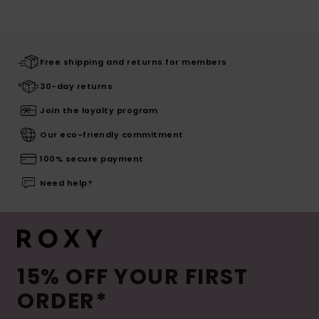
Free shipping and returns for members
30-day returns
Join the loyalty program
Our eco-friendly commitment
100% secure payment
Need help?
15% OFF YOUR FIRST
ORDER*