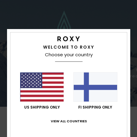
WELCOME TO ROXY
Choose your country
Better waterproofing for variable
conditions.
brea
US SHIPPING ONLY
FI SHIPPING ONLY
VIEW ALL COUNTRIES