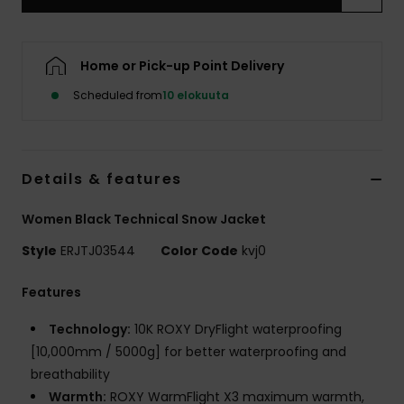
Vaatteet
Lisätarvik
Home or Pick-up Point Delivery
Scheduled from
10 elokuuta
Kengät
Fitness
Details & features
Women Black Technical Snow Jacket
Snow
Style
ERJTJ03544
Color Code
kvj0
Features
Technology:
10K ROXY DryFlight waterproofing
[10,000mm / 5000g] for better waterproofing and
breathability
Warmth:
ROXY WarmFlight X3 maximum warmth,