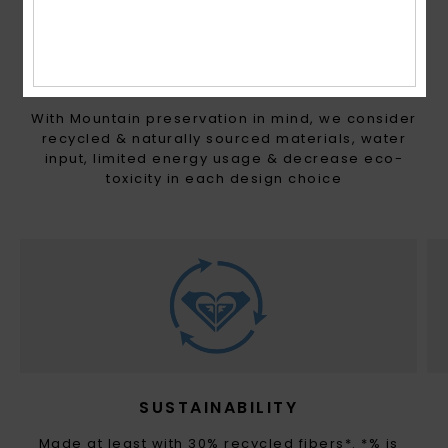
MADE FOR WOMEN WITH A
HEART FOR THE FUTURE
With Mountain preservation in mind, we consider
recycled & naturally sourced materials, water
input, limited energy usage & decrease eco-
toxicity in each design choice
SUSTAINABILITY
Made at least with 30% recycled fibers*. *% is