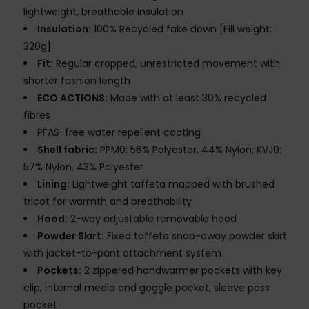
lightweight, breathable insulation
Insulation:
100% Recycled fake down [Fill weight:
320g]
Fit:
Regular cropped, unrestricted movement with
shorter fashion length
ECO ACTIONS:
Made with at least 30% recycled
fibres
PFAS-free water repellent coating
Shell fabric:
PPM0: 56% Polyester, 44% Nylon; KVJ0:
57% Nylon, 43% Polyester
Lining:
Lightweight taffeta mapped with brushed
tricot for warmth and breathability
Hood:
2-way adjustable removable hood
Powder Skirt:
Fixed taffeta snap-away powder skirt
with jacket-to-pant attachment system
Pockets:
2 zippered handwarmer pockets with key
clip, internal media and goggle pocket, sleeve pass
pocket