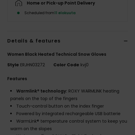
Home or Pick-up Point Delivery
Vaatteet
Scheduled from
11 elokuuta
Lisätarvik
Kengät
Details & features
Women Black Heated Technical Snow Gloves
Fitness
Style
ERJHN03272
Color Code
kvj0
Snow
Features
Warmlink® technology:
ROXY WARMLINK heating
panels on the top of the fingers
Touch-control button on the index finger
Powered by integrated rechargeable USB batterie
WarmLink® temperature control system to keep you
warm on the slopes