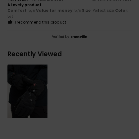
A lovely product
Comfort
: 5
Value for money
: 5
Size
: Perfect size
Color
:
/5
/5
5
/5
I recommend this product
Verified by
TrustVille
Recently Viewed