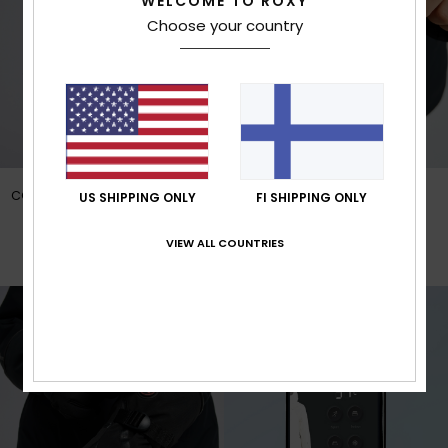
WELCOME TO ROXY
Choose your country
CONTROLLABLE HEATING PANEL
SAFELY POWERED VIA
US SHIPPING ONLY
FI SHIPPING ONLY
LOCATED ON THE GLOVES.
INTEGRATED BATTERIES
RECHARGEABLE BY USB.
VIEW ALL COUNTRIES