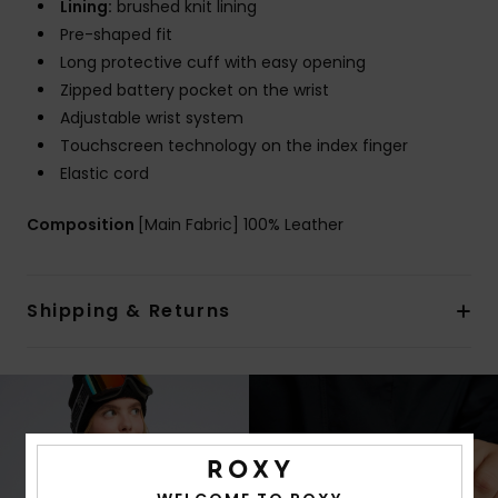
Lining:
brushed knit lining
Pre-shaped fit
Long protective cuff with easy opening
Zipped battery pocket on the wrist
Adjustable wrist system
Touchscreen technology on the index finger
Elastic cord
Composition
[Main Fabric] 100% Leather
Shipping & Returns