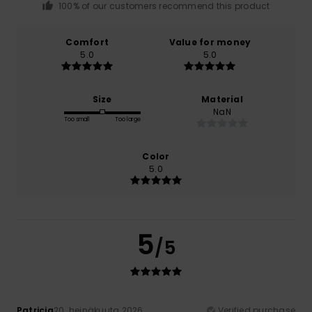
100% of our customers recommend this product
Comfort
Value for money
5.0
5.0
Size
Material
NaN
Too small
Too large
Color
5.0
5
/5
Patricia
20. heinäkuuta 2026
Verified purchase