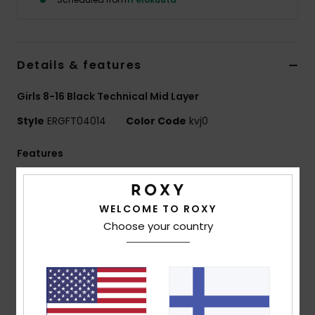
Vaatteet
Lisätarvik
Details & features
Kengät
Girls 8-16 Black Technical Mid Layer
Style
ERGFT04014
Color Code
kvj0
Fitness
Features
Snow
Technology:
ROXY WarmFlight technology
combines excellent heat retention
WELCOME TO ROXY
High breathability, low weight and comfy feel
Choose your country
Fit:
Regular, classic fit which offers unrestricted
movement and maximum comfort
ECO ACTIONS:
Made with at least recycled fibres
[*% is the recycled content weight vs total garment
fabric weight]