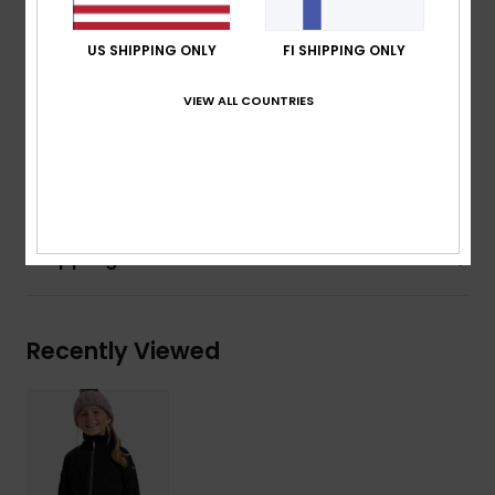
Fabric:
Recycled Polyester, Elastane waffle fleece
Features:
US SHIPPING ONLY
FI SHIPPING ONLY
Hand pockets
High slouchy collar
VIEW ALL COUNTRIES
Composition
[Main Fabric] 95% Recycled Polyester, 5%
Elastane
Shipping & Returns
Recently Viewed