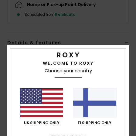
Vaatteet
Home or Pick-up Point Delivery
Scheduled from
8 elokuuta
Lisätarvik
Kengät
Details & features
Girls 2-7 Pink Beach Cover-Up
Fitness
WELCOME TO ROXY
Style
ERLX603047
Color Code
mlw0
Choose your country
Snow
Features
Fabric:
Polyester Cotton Terry
Shape:
Regular shape with elastic waist
Button on back for better head passage
Embroidered ROXY logo
US SHIPPING ONLY
FI SHIPPING ONLY
Composition
[Main Fabric] 72% Polyester, 28% Cotton