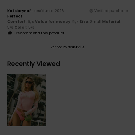
Katsiaryna
8. kesäkuuta 2026
Verified purchase
Perfect
Comfort
: 5
Value for money
: 5
Size
: Small
Material
:
/5
/5
5
Color
: 5
/5
/5
I recommend this product
Verified by
TrustVille
Recently Viewed