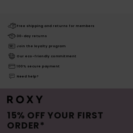
Free shipping and returns for members
30-day returns
Join the loyalty program
Our eco-friendly commitment
100% secure payment
Need help?
15% OFF YOUR FIRST
ORDER*