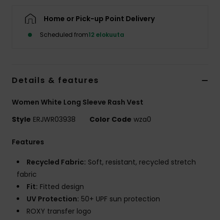
Vaatteet
Home or Pick-up Point Delivery
Lisätarvik
Scheduled from
12 elokuuta
Kengät
Details & features
Fitness
Women White Long Sleeve Rash Vest
Style
ERJWR03938
Color Code
wza0
Snow
Features
Recycled Fabric:
Soft, resistant, recycled stretch
fabric
Fit:
Fitted design
UV Protection:
50+ UPF sun protection
ROXY transfer logo