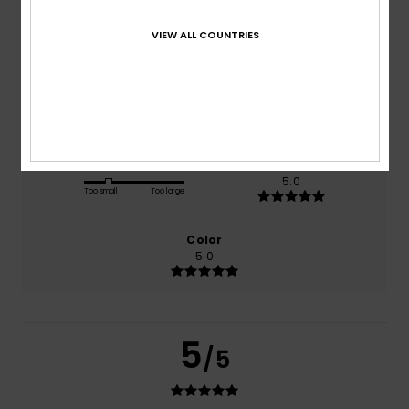
based on
1 verified reviews
since kesäkuuta 2026
VIEW ALL COUNTRIES
100% of our customers recommend this product
Comfort
Value for money
5.0
5.0
Size
Material
5.0
Too small
Too large
Color
5.0
5
/5