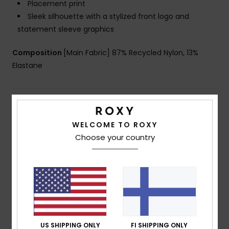
Placement print
Sleek silhouette with a stylized front logo and
statement sleeve graphics
Composition
[Main Fabric] 87% Recycled Nylon, 13%
Elastane
Shipping & Returns
WELCOME TO ROXY
Choose your country
Customer Reviews
Average Score
5.0
/5
US SHIPPING ONLY
FI SHIPPING ONLY