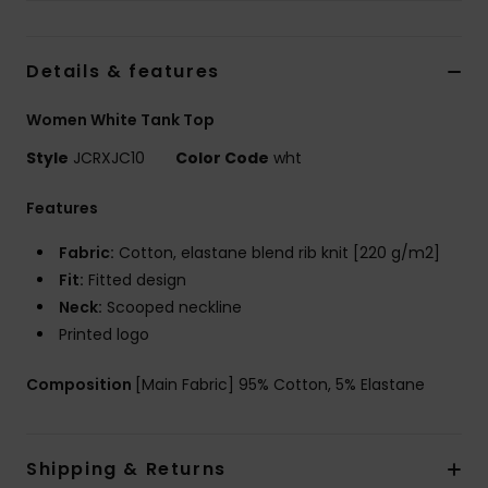
Vaatteet
Details & features
Lisätarvik
Women White Tank Top
Kengät
Style
JCRXJC10
Color Code
wht
Fitness
Features
Fabric:
Cotton, elastane blend rib knit [220 g/m2]
Snow
Fit:
Fitted design
Neck:
Scooped neckline
Printed logo
Composition
[Main Fabric] 95% Cotton, 5% Elastane
Shipping & Returns