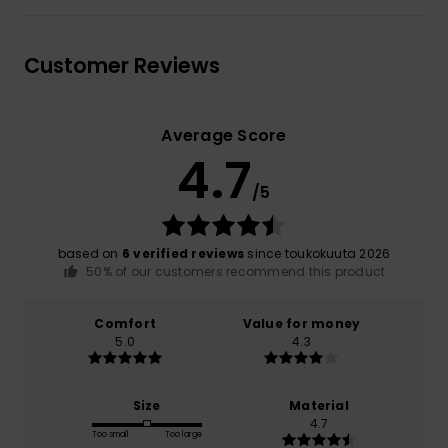
Customer Reviews
Average Score
4.7
/5
based on
6 verified reviews
since toukokuuta 2026
50% of our customers recommend this product
Comfort
Value for money
5.0
4.3
Size
Material
4.7
Too small
Too large