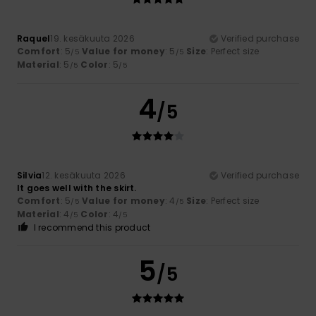
Raquel
19. kesäkuuta 2026
Verified purchase
Comfort
: 5
Value for money
: 5
Size
: Perfect size
/5
/5
Material
: 5
Color
: 5
/5
/5
4
/5
Silvia
12. kesäkuuta 2026
Verified purchase
It goes well with the skirt.
Comfort
: 5
Value for money
: 4
Size
: Perfect size
/5
/5
Material
: 4
Color
: 4
/5
/5
I recommend this product
5
/5