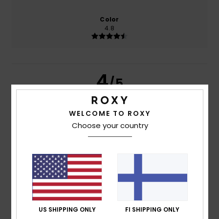
Color
4.8
4
/5
WELCOME TO ROXY
Choose your country
Tessier
2. heinäkuuta 2026
Verified purchase
Good quality, but I would have liked a pair of pink summer
trousers to match the top. One thing: the left shoulder
strap has a crease.
Comfort
: 5
Value for money
: 4
Size
: Perfect size
/5
/5
Material
: 4
Color
: 5
/5
/5
5
/5
US SHIPPING ONLY
FI SHIPPING ONLY