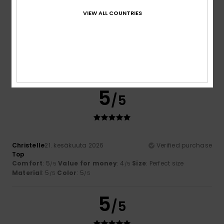
VIEW ALL COUNTRIES
Sabrina
29. kesäkuuta 2026
Verified purchase
Comfortable and lovely
Comfort
: 5
Value for money
: 4
Size
: Perfect size
/5
/5
Material
: 5
Color
: 5
/5
/5
I recommend this product
5
/5
Christelle
21. kesäkuuta 2026
Verified purchase
Top
Comfort
: 5
Value for money
: 4
Size
: Perfect size
/5
/5
Material
: 5
Color
: 5
/5
/5
5
/5