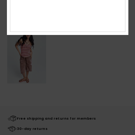
Recently Viewed
Free shipping and returns for members
30-day returns