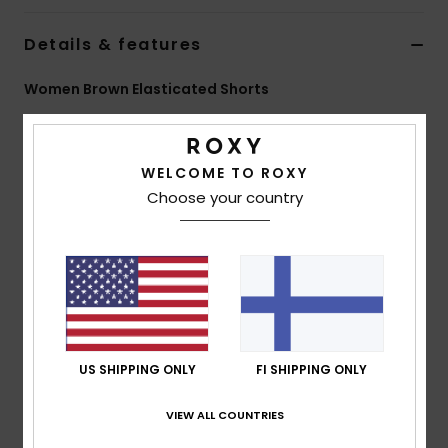
Vaatteet
Details & features
Lisätarvik
Women Brown Elasticated Shorts
Style
JCRXJC05
Color Code
csq0
Kengät
Features
WELCOME TO ROXY
Fitness
Choose your country
Fabric:
Reverse French terry cotton, polyester [320
g/m2]
Snow
Fit:
Relaxed fit
Waist:
Elasticated waist with drawcord
Composition
[Main Fabric] Reverse French Terry 80%
Cotton, 20% Polyester
US SHIPPING ONLY
FI SHIPPING ONLY
VIEW ALL COUNTRIES
Shipping & Returns