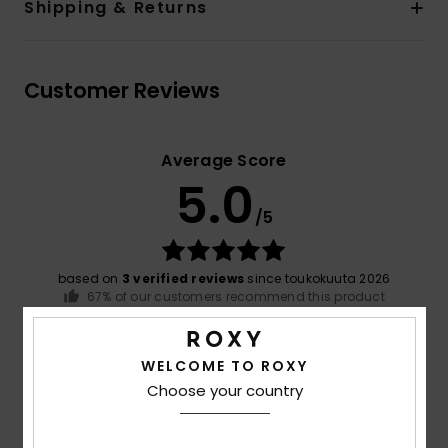
Shipping & Returns
Customer Reviews
Average Score
5.0
/5
based on
3 verified reviews
since toukokuuta 2026
67% of our customers recommend this product
Comfort
Value for money
WELCOME TO ROXY
5.0
4.7
Choose your country
Size
Material