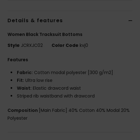
Vaatteet
Details & features
Lisätarvik
Women Black Tracksuit Bottoms
Kengät
Style
JCRXJC02
Color Code
kvj0
Fitness
Features
Fabric:
Cotton modal polyester [300 g/m2]
Snow
Fit:
Ultra low rise
Waist:
Elastic drawcord waist
Striped rib waistband with drawcord
Composition
[Main Fabric] 40% Cotton 40% Modal 20%
Polyester