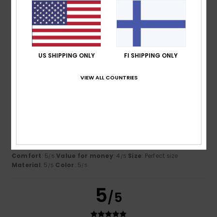
5.0
Too small
Too large
Color
5.0
US SHIPPING ONLY
FI SHIPPING ONLY
VIEW ALL COUNTRIES
5
/5
Christelle
21. kesäkuuta 2026
Verified purchase
Great idea and execution
Comfort
: 5
Value for money
: 4
Size
: Perfect size
/5
/5
Material
: 5
Color
: 5
/5
/5
5
/5