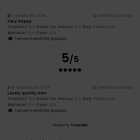
D
11. kesäkuuta 2026
Verified purchase
Very Happy
Comfort
: 5
Value for money
: 5
Size
: Perfect size
/5
/5
Material
: 5
Color
: 5
/5
/5
I recommend this product
5
/5
J
29. toukokuuta 2026
Verified purchase
Lovely quality item
Comfort
: 5
Value for money
: 5
Size
: Perfect size
/5
/5
Material
: 5
Color
: 5
/5
/5
I recommend this product
Verified by
TrustVille