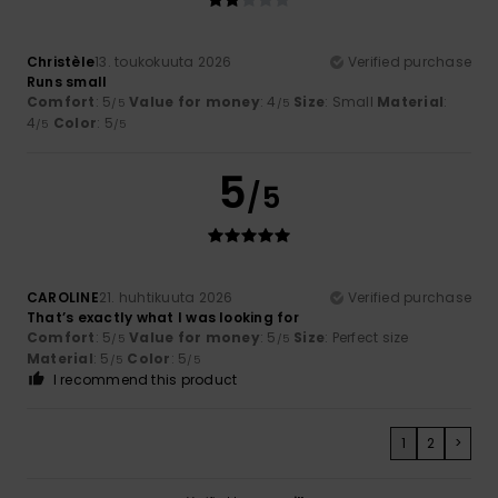
Christèle
13. toukokuuta 2026
Verified purchase
Runs small
Comfort
: 5
Value for money
: 4
Size
: Small
Material
:
/5
/5
4
Color
: 5
/5
/5
5
/5
CAROLINE
21. huhtikuuta 2026
Verified purchase
That’s exactly what I was looking for
Comfort
: 5
Value for money
: 5
Size
: Perfect size
/5
/5
Material
: 5
Color
: 5
/5
/5
I recommend this product
1
2
>