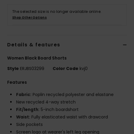
Vaatteet
The selected size is no longer available online.
Shop Other Options
Lisätarvik
Kengät
Details & features
Fitness
Women Black Board Shorts
Style
ERJBS03299
Color Code
kvj0
Snow
Features
Fabric:
Poplin recycled polyester and elastane
New recycled 4-way stretch
Fit/length:
5-inch boardshort
Waist:
Fully elasticated waist with drawcord
Side pockets
Screen logo at wearer's left leg opening