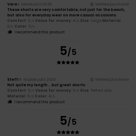
Vera
4. kesäkuuta 2026
Verified purchase
These shorts are very comfortable, not just for the beach,
but also for everyday wear on more casual occasions.
Comfort
: 5
Value for money
: 4
Size
: Large
Material
:
/5
/5
5
Color
: 5
/5
/5
I recommend this product
5
/5
Steff
14. toukokuuta 2026
Verified purchase
Not quite my length... but great shorts
Comfort
: 5
Value for money
: 5
Size
: Perfect size
/5
/5
Material
: 5
Color
: 4
/5
/5
I recommend this product
5
/5