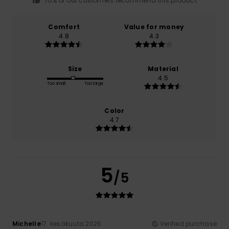
70% of our customers recommend this product
Comfort
Value for money
4.8
4.3
Size
Material
4.5
Too small
Too large
Color
4.7
5
/5
Michelle
17. kesäkuuta 2026
Verified purchase