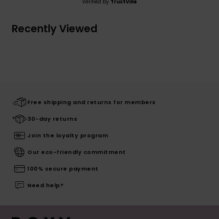
Verified by
TrustVille
Recently Viewed
Free shipping and returns for members
30-day returns
Join the loyalty program
Our eco-friendly commitment
100% secure payment
Need help?