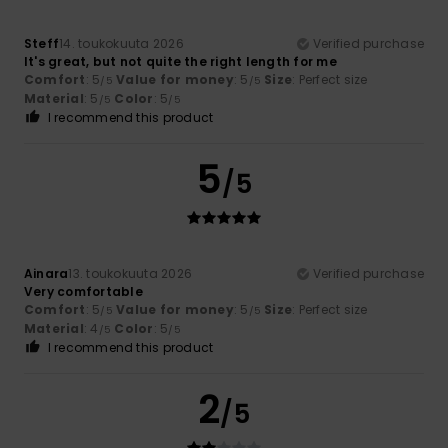
Steff
14. toukokuuta 2026
Verified purchase
It's great, but not quite the right length for me
Comfort
: 5
Value for money
: 5
Size
: Perfect size
/5
/5
Material
: 5
Color
: 5
/5
/5
I recommend this product
5
/5
Ainara
13. toukokuuta 2026
Verified purchase
Very comfortable
Comfort
: 5
Value for money
: 5
Size
: Perfect size
/5
/5
Material
: 4
Color
: 5
/5
/5
I recommend this product
2
/5