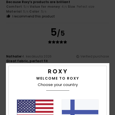
Because Roxy’s products are brilliant
Comfort
: 5
Value for money
: 4
Size
: Perfect size
/5
/5
Material
: 5
Color
: 5
/5
/5
I recommend this product
5
/5
Nathalie
14. kesäkuuta 2026
Verified purchase
Great fabric, perfect fit
Comfort
: 5
Value for money
: 5
Size
: Perfect size
/5
/5
Material
: 5
Color
: 5
/5
/5
I recommend this product
WELCOME TO ROXY
Choose your country
5
/5