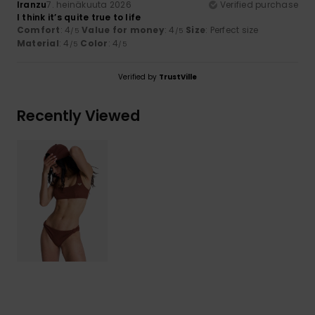
Iranzu
7. heinäkuuta 2026
Verified purchase
I think it’s quite true to life
Comfort
: 4
Value for money
: 4
Size
: Perfect size
/5
/5
Material
: 4
Color
: 4
/5
/5
Verified by
TrustVille
Recently Viewed