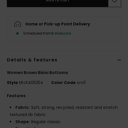
Add to Cart
Vaatteet
Lisätarvik
Home or Pick-up Point Delivery
Scheduled from
8 elokuuta
Kengät
Fitness
Details & features
Snow
Women Brown Bikini Bottoms
Style
ERJX405254
Color Code
crv0
Features
Fabric:
Soft, strong, recycled, resistant and stretch
textured rib fabric
Shape:
Regular classic