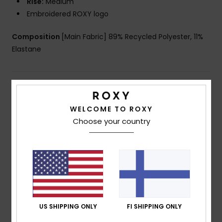
Rise:
Medium
Embroidered ROXY logo
Composition
[Main Fabric] 89% Recycled Polyester, 11%
Elastane
Shipping & Returns
WELCOME TO ROXY
Choose your country
Customer Reviews
Average Score
4.0
/5
US SHIPPING ONLY
FI SHIPPING ONLY
based on
1 verified reviews
since heinäkuuta 2026