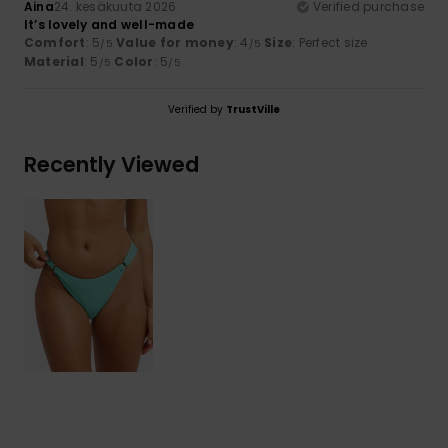
Aina
24. kesäkuuta 2026
Verified purchase
It’s lovely and well-made
Comfort
: 5
Value for money
: 4
Size
: Perfect size
/5
/5
Material
: 5
Color
: 5
/5
/5
Verified by
TrustVille
Recently Viewed