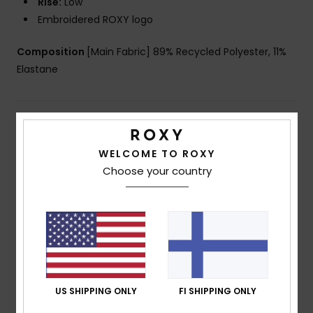
Rise:
Low
Embroidered ROXY logo
Composition
[Main Fabric] 89% Recycled Polyester, 11%
Elastane
Shipping & Returns
WELCOME TO ROXY
Choose your country
Customer Reviews
Average Score
5.0
/5
US SHIPPING ONLY
FI SHIPPING ONLY
based on
1 verified reviews
since kesäkuuta 2026