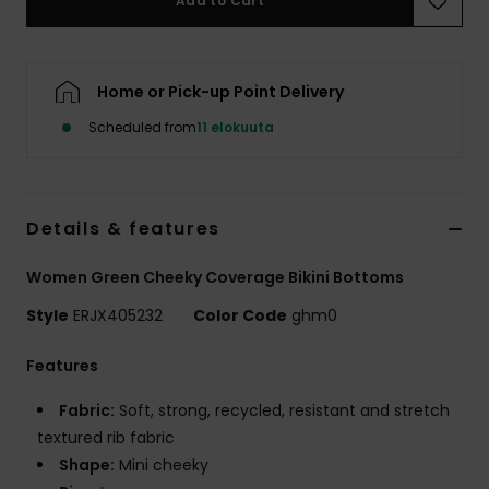
Add to Cart
Vaatteet
Lisätarvik
Home or Pick-up Point Delivery
Scheduled from
11 elokuuta
Kengät
Fitness
Details & features
Snow
Women Green Cheeky Coverage Bikini Bottoms
Style
ERJX405232
Color Code
ghm0
Features
Fabric:
Soft, strong, recycled, resistant and stretch
textured rib fabric
Shape:
Mini cheeky