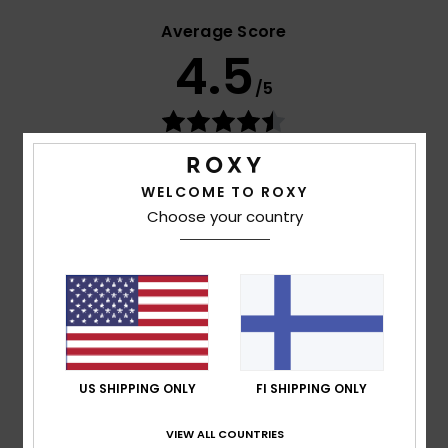
Average Score
4.5
/5
based on
4 verified reviews
since toukokuuta 2026
75% of our customers recommend this product
WELCOME TO ROXY
Choose your country
Comfort
Value for money
4.5
3.8
Size
Material
4.5
Too small
Too large
Color
US SHIPPING ONLY
FI SHIPPING ONLY
4.5
VIEW ALL COUNTRIES