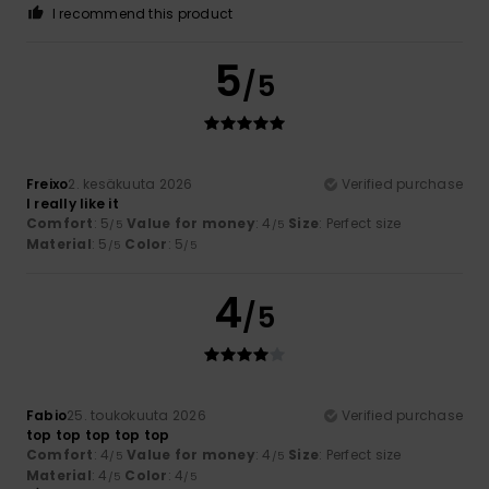
I recommend this product
5
/5
Freixo
2. kesäkuuta 2026
Verified purchase
I really like it
Comfort
: 5
Value for money
: 4
Size
: Perfect size
/5
/5
Material
: 5
Color
: 5
/5
/5
4
/5
Fabio
25. toukokuuta 2026
Verified purchase
top top top top top
Comfort
: 4
Value for money
: 4
Size
: Perfect size
/5
/5
Material
: 4
Color
: 4
/5
/5