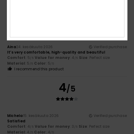
5
/5
Aina
24. kesäkuuta 2026
Verified purchase
It’s very comfortable, high-quality and beautiful
Comfort
: 5
Value for money
: 4
Size
: Perfect size
/5
/5
Material
: 5
Color
: 5
/5
/5
I recommend this product
4
/5
Michela
15. kesäkuuta 2026
Verified purchase
Satisfied
Comfort
: 4
Value for money
: 3
Size
: Perfect size
/5
/5
Material
: 4
Color
: 4
/5
/5