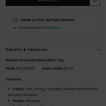
Add to Cart
Vaatteet
Lisätarvik
Home or Pick-up Point Delivery
Scheduled from
10 elokuuta
Kengät
Fitness
Details & features
Snow
Women Green Bandeau Bikini Top
Style
ERJX305637
Color Code
ghm0
Features
Fabric:
Soft, strong, recycled, resistant and stretch
textured rib fabric
Shape:
Bandeau