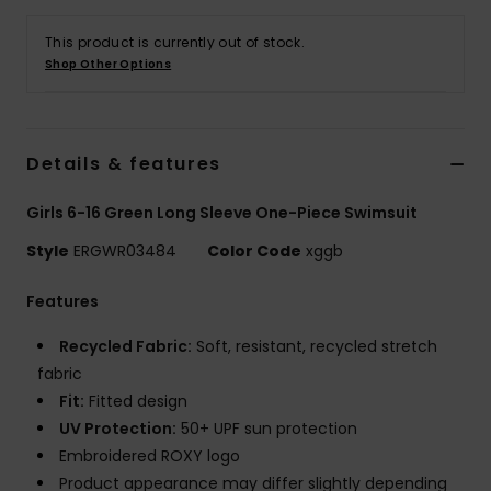
Vaatteet
This product is currently out of stock.
Shop Other Options
Lisätarvik
Kengät
Details & features
Fitness
Girls 6-16 Green Long Sleeve One-Piece Swimsuit
Style
ERGWR03484
Color Code
xggb
Snow
Features
Recycled Fabric:
Soft, resistant, recycled stretch
fabric
Fit:
Fitted design
UV Protection:
50+ UPF sun protection
Embroidered ROXY logo
Product appearance may differ slightly depending