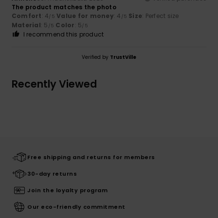
The product matches the photo
Comfort
: 4
Value for money
: 4
Size
: Perfect size
/5
/5
Material
: 5
Color
: 5
/5
/5
I recommend this product
Verified by
TrustVille
Recently Viewed
Free shipping and returns for members
30-day returns
Join the loyalty program
Our eco-friendly commitment