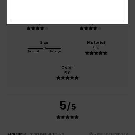
100% of our customers recommend this product
Comfort
Value for money
4.0
4.0
Size
Material
5.0
Too small
Too large
Color
5.0
5
/5
Armelle
30. maaliskuuta 2026
Verified purchase