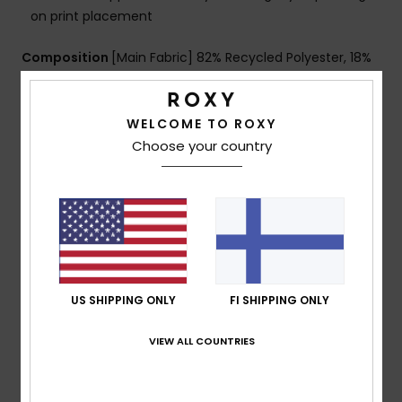
on print placement
Composition
[Main Fabric] 82% Recycled Polyester, 18%
Elastane
WELCOME TO ROXY
Choose your country
Shipping & Returns
Customer Reviews
Average Score
US SHIPPING ONLY
FI SHIPPING ONLY
5.0
/5
VIEW ALL COUNTRIES
based on
1 verified reviews
since maaliskuuta 2026