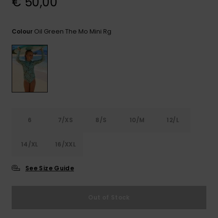
€ 50,00
View
Varustekas
Mekot
Talvivaatt
the FAQ
GIFTCARDS
Huivit ja
Lumilautai
Jumpsuits &
hanskat
Lainelauta
Oil Green The Mo Mini Rg
Colour
WISHLIST
Playsuits
Hatut & pi
Koulureput
Shortsit
Aurinkolas
Lisätarvik
Hameet
Märkäpuvu
6
7/XS
8/S
10/M
12/L
14/XL
16/XXL
Suojavaat
& neopreen
lisätarvikk
See Size Guide
Swim
Out of Stock