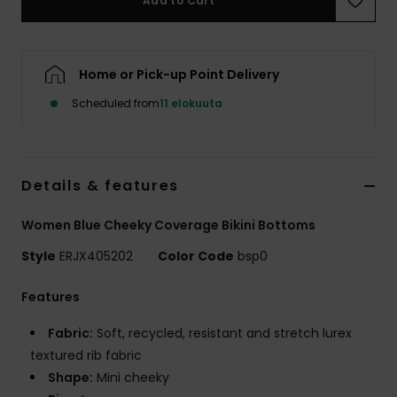
Add to Cart
Vaatteet
Lisätarvik
Home or Pick-up Point Delivery
Scheduled from
11 elokuuta
Kengät
Fitness
Details & features
Snow
Women Blue Cheeky Coverage Bikini Bottoms
Style
ERJX405202
Color Code
bsp0
Features
Fabric:
Soft, recycled, resistant and stretch lurex
textured rib fabric
Shape:
Mini cheeky