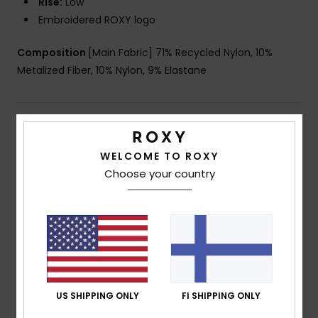
Rise:
Low
Embroidered ROXY logo
Composition
[Main Fabric] 71% Recycled Nylon, 10%
Metalized Fiber, 10% Nylon, 9% Elastane
Shipping & Returns
WELCOME TO ROXY
Choose your country
Customer Reviews
Average Score
4.0
/5
US SHIPPING ONLY
FI SHIPPING ONLY
based on
1 verified reviews
since heinäkuuta 2026