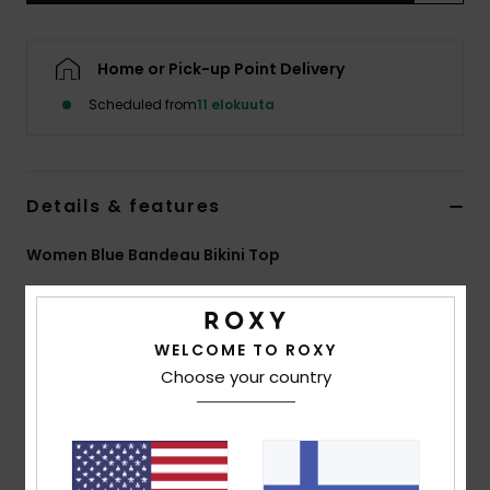
Vaatteet
Home or Pick-up Point Delivery
Lisätarvik
Scheduled from
11 elokuuta
Kengät
Details & features
Fitness
Women Blue Bandeau Bikini Top
Snow
Style
ERJX305684
Color Code
bsp0
Features
WELCOME TO ROXY
Choose your country
Fabric:
Soft, recycled, resistant and stretch lurex
textured rib fabric
Shape:
Bandeau
Padding Removable pads