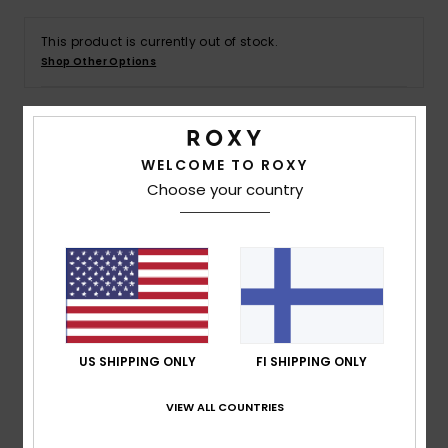
Vaatteet
This product is currently out of stock.
Shop Other Options
Lisätarvik
Kengät
Details & features
WELCOME TO ROXY
Fitness
Choose your country
Women Black Bikini Bottoms
Style
ERJX405132
Color Code
kvj0
Snow
Features
Fabric:
Soft, strong, technical, thin neoprene feel,
resistant, and stretch fabric
US SHIPPING ONLY
FI SHIPPING ONLY
Coverage:
Shorty
Rise:
High
VIEW ALL COUNTRIES
ROXY logo at centre back belt
Large solid belt for better hold and support