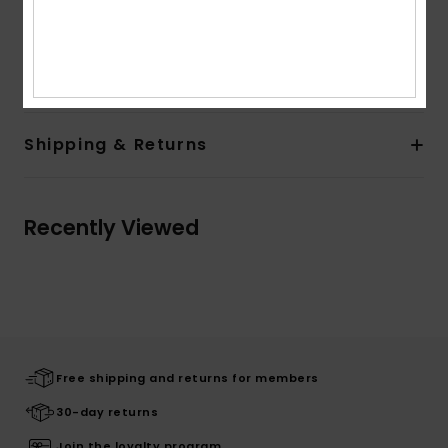
Composition
[Main Fabric] 62% Recycled Nylon, 38%
Elastane
Shipping & Returns
Recently Viewed
Free shipping and returns for members
30-day returns
Join the loyalty program