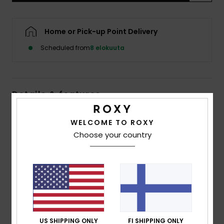
Vaatteet
Home or Pick-up Point Delivery
Lisätarvik
Scheduled from
8 elokuuta
Kengät
Details & features
Fitness
Women Blue Long Sleeve One-Piece Swimsuit
WELCOME TO ROXY
Snow
Style
ERJWR03905
Color Code
gcz1
Choose your country
Features
Fabric:
Soft, strong, recycled, resistant and stretch
slightly textured palm motif fabric
Fit:
Fitted design
Embroidered ROXY logo
US SHIPPING ONLY
FI SHIPPING ONLY