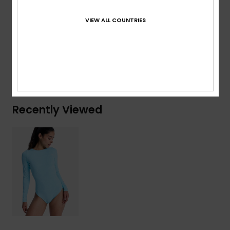
Composition
[Main Fabric] 92% Recycled Polyester, 8%
VIEW ALL COUNTRIES
Elastane
Shipping & Returns
Recently Viewed