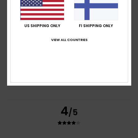
100% of our customers recommend this product
Comfort
Value for money
US SHIPPING ONLY
FI SHIPPING ONLY
5.0
4.5
VIEW ALL COUNTRIES
Size
Material
5.0
Too small
Too large
Color
3.5
4
/5