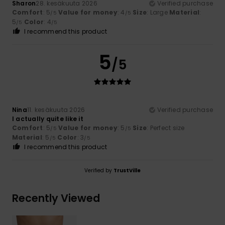
Sharon
28. kesäkuuta 2026
Verified purchase
Comfort
: 5
Value for money
: 4
Size
: Large
Material
:
/5
/5
5
Color
: 4
/5
/5
I recommend this product
5
/5
Nina
11. kesäkuuta 2026
Verified purchase
I actually quite like it
Comfort
: 5
Value for money
: 5
Size
: Perfect size
/5
/5
Material
: 5
Color
: 3
/5
/5
I recommend this product
Verified by
TrustVille
Recently Viewed