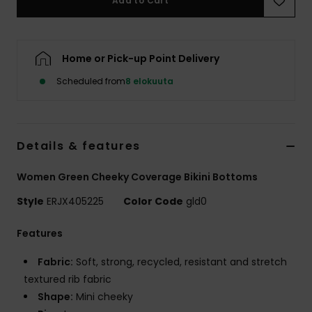
Add to Cart
Vaatteet
Lisätarvik
Home or Pick-up Point Delivery
Scheduled from
8 elokuuta
Kengät
Fitness
Details & features
Snow
Women Green Cheeky Coverage Bikini Bottoms
Style
ERJX405225
Color Code
gld0
Features
Fabric:
Soft, strong, recycled, resistant and stretch
textured rib fabric
Shape:
Mini cheeky