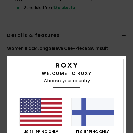
Vaatteet
Scheduled from
12 elokuuta
Lisätarvik
Details & features
Kengät
Women Black Long Sleeve One-Piece Swimsuit
Fitness
Style
ERJWR03948
Color Code
kvj0
Features
WELCOME TO ROXY
Snow
Choose your country
Fabric:
Recycled textured rib stretch fabric
Fit:
Fitted
UV Protection:
UPF 50
Features:
Back zip closure
Vertical stripe texture
ROXY embroidery logo
Download
Declaration Of Conformity
US SHIPPING ONLY
FI SHIPPING ONLY