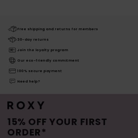
Free shipping and returns for members
30-day returns
Join the loyalty program
Our eco-friendly commitment
100% secure payment
Need help?
15% OFF YOUR FIRST
ORDER*