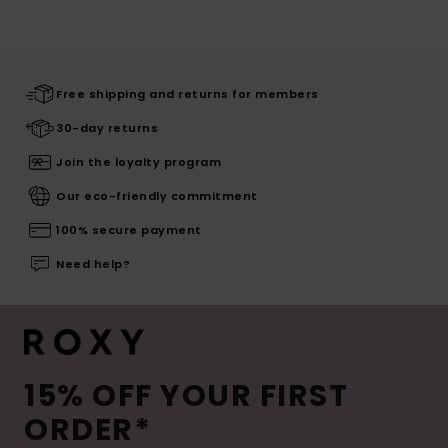
Free shipping and returns for members
30-day returns
Join the loyalty program
Our eco-friendly commitment
100% secure payment
Need help?
15% OFF YOUR FIRST
ORDER*