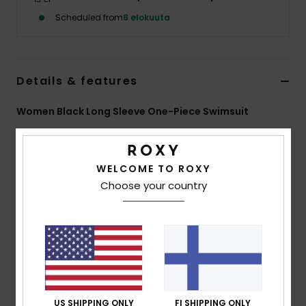
Vaatteet
Scheduled from
8 elokuuta
Lisätarvik
Details & features
Kengät
Women Black Long Sleeve One-Piece Swimsuit
Fitness
Style
ERJWR03948
Color Code
kvj0
Features
WELCOME TO ROXY
Snow
Choose your country
Fabric:
Recycled textured rib stretch fabric
Fit:
Fitted
UV Protection:
UPF 50
Features:
Back zip closure
Vertical stripe texture
ROXY embroidery logo
Download
Declaration Of Conformity
US SHIPPING ONLY
FI SHIPPING ONLY