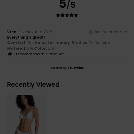
5
/5
Vreni
13. kesäkuuta 2026
Verified purchase
Everything's great!
Comfort
: 5
Value for money
: 5
Size
: Perfect size
/5
/5
Material
: 5
Color
: 5
/5
/5
I recommend this product
Verified by
TrustVille
Recently Viewed