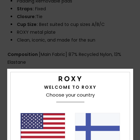
Padding Removable pads
Straps:
Fixed
Closure:
Tie
Cup Size:
Best suited to cup sizes A/B/C
ROXY metal plate
Clean, iconic, and made for the sun
Composition
[Main Fabric] 87% Recycled Nylon, 13%
Elastane
Shipping & Returns
WELCOME TO ROXY
Choose your country
Customer Reviews
Average Score