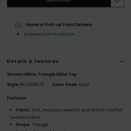
Add to Cart
Vaatteet
Lisätarvik
Home or Pick-up Point Delivery
Scheduled from
10 elokuuta
Kengät
Fitness
Details & features
Snow
Women White Triangle Bikini Top
Style
ERJX305676
Color Code
wza0
Features
Fabric:
Soft, recycled, resistant and stretch crochet
textured fabric
Shape:
Triangle