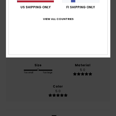
5.0
US SHIPPING ONLY
FI SHIPPING ONLY
/5
VIEW ALL COUNTRIES
based on
1 verified reviews
since kesäkuuta 2026
100% of our customers recommend this product
Comfort
Value for money
5.0
5.0
Size
Material
5.0
Too small
Too large
Color
5.0