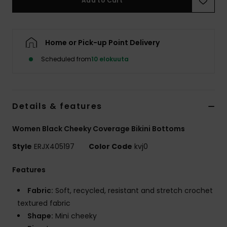
Add to Cart
Vaatteet
Lisätarvik
Home or Pick-up Point Delivery
Scheduled from
10 elokuuta
Kengät
Fitness
Details & features
Snow
Women Black Cheeky Coverage Bikini Bottoms
Style
ERJX405197
Color Code
kvj0
Features
Fabric:
Soft, recycled, resistant and stretch crochet
textured fabric
Shape:
Mini cheeky