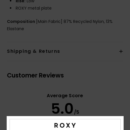
Rise:
Low
ROXY metal plate
Composition
[Main Fabric] 87% Recycled Nylon, 13%
Elastane
Shipping & Returns
Customer Reviews
Average Score
5.0
/5
based on
3 verified reviews
since maaliskuuta 2026