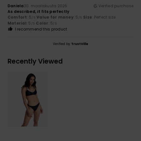
Daniela
30. maaliskuuta 2026
Verified purchase
As described, it fits perfectly
Comfort
: 5
Value for money
: 5
Size
: Perfect size
/5
/5
Material
: 5
Color
: 5
/5
/5
I recommend this product
Verified by
TrustVille
Recently Viewed