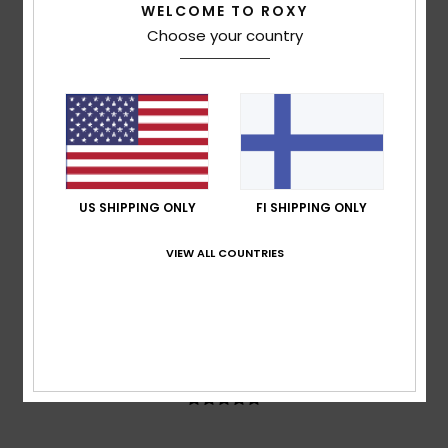
WELCOME TO ROXY
100% of our customers recommend this product
Choose your country
Comfort
Value for money
5.0
5.0
Size
Material
5.0
Too small
Too large
US SHIPPING ONLY
FI SHIPPING ONLY
Color
5.0
VIEW ALL COUNTRIES
5
/5