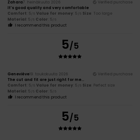
Zahara
7. heinäkuuta 2026
Verified purchase
It’s good quality and very comfortable
Comfort
: 5
Value for money
: 5
Size
: Too large
/5
/5
Material
: 5
Color
: 5
/5
/5
I recommend this product
5
/5
Geneviève
19. toukokuuta 2026
Verified purchase
The cut and fit are just right for me...
Comfort
: 5
Value for money
: 5
Size
: Perfect size
/5
/5
Material
: 5
Color
: 5
/5
/5
I recommend this product
5
/5