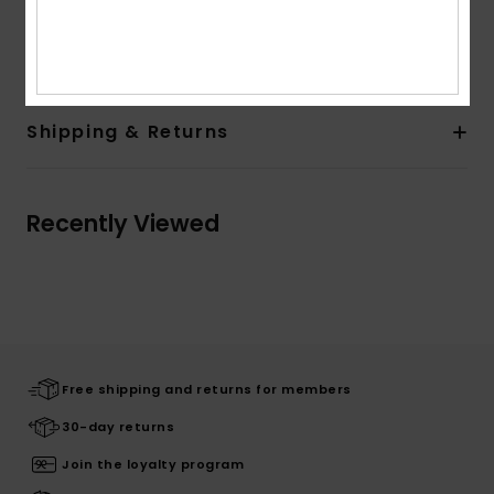
Composition
[Main Fabric] 75% Recycled Nylon, 25%
Elastane
Shipping & Returns
Recently Viewed
Free shipping and returns for members
30-day returns
Join the loyalty program