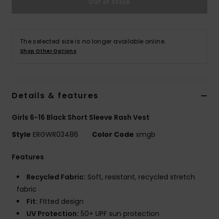
Out of Stock
Vaatteet
Lisätarvik
The selected size is no longer available online.
Shop Other Options
Kengät
Fitness
Details & features
Girls 6-16 Black Short Sleeve Rash Vest
Snow
Style
ERGWR03486
Color Code
xmgb
Features
Recycled Fabric:
Soft, resistant, recycled stretch
fabric
Fit:
Fitted design
UV Protection:
50+ UPF sun protection