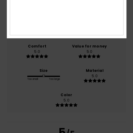
5.0
/5
based on
1 verified reviews
since kesäkuuta 2026
100% of our customers recommend this product
Comfort
Value for money
5.0
5.0
Size
Material
5.0
Too small
Too large
Color
5.0
5