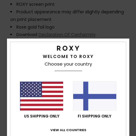
ROXY screen print
Product appearance may differ slightly depending
on print placement
Rose gold foil logo
Download
Declaration Of Conformity
Composition
[Main Fabric] 82% Recycled Polyester, 18%
Elastane
WELCOME TO ROXY
Choose your country
Shipping & Returns
Customer Reviews
US SHIPPING ONLY
FI SHIPPING ONLY
Average Score
VIEW ALL COUNTRIES