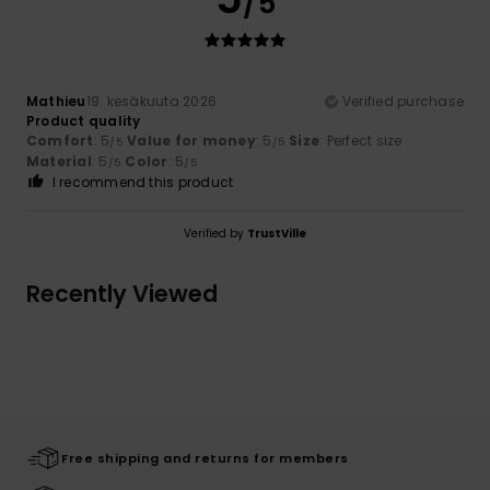
/5
Mathieu
19. kesäkuuta 2026
Verified purchase
Product quality
Comfort
: 5
Value for money
: 5
Size
: Perfect size
/5
/5
Material
: 5
Color
: 5
/5
/5
I recommend this product
Verified by
TrustVille
Recently Viewed
Free shipping and returns for members