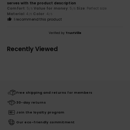
serves with the product description
Comfort
: 5
Value for money
: 5
Size
: Perfect size
/5
/5
Material
: 4
Color
: 4
/5
/5
I recommend this product
Verified by
TrustVille
Recently Viewed
Free shipping and returns for members
30-day returns
Join the loyalty program
Our eco-friendly commitment