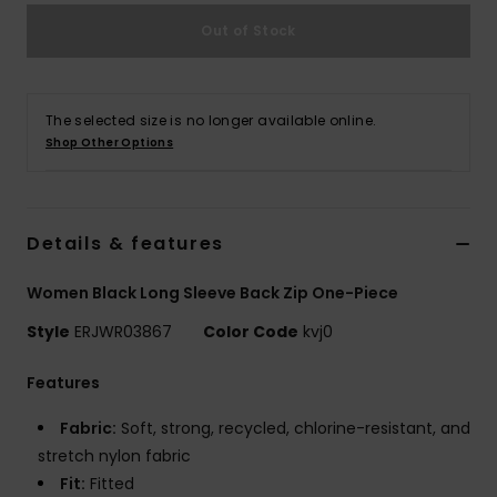
Vaatteet
Out of Stock
Lisätarvik
The selected size is no longer available online.
Kengät
Shop Other Options
Fitness
Details & features
Snow
Women Black Long Sleeve Back Zip One-Piece
Style
ERJWR03867
Color Code
kvj0
Features
Fabric:
Soft, strong, recycled, chlorine-resistant, and
stretch nylon fabric
Fit:
Fitted