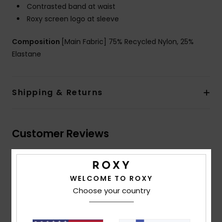
Contrasted band at waist
Roxy screen logo at sleeve
Composition
[Main Fabric] 75% Recycled Nylon, 25%
Elastane
Shipping & Returns
Customer Reviews
Average Score
WELCOME TO ROXY
4.7
Choose your country
/5