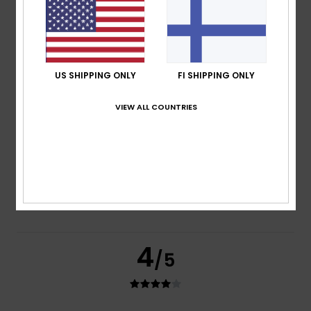
based on
3 verified reviews
since lokakuuta 2025
33% of our customers recommend this product
Comfort
Value for money
4.3
4.0
US SHIPPING ONLY
FI SHIPPING ONLY
VIEW ALL COUNTRIES
Size
Material
4.0
Too small
Too large
Color
4.0
4
/5