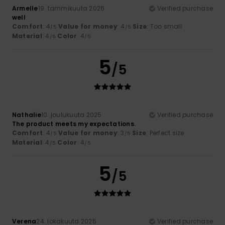
Armelle
19. tammikuuta 2026
Verified purchase
well
Comfort
: 4
Value for money
: 4
Size
: Too small
/5
/5
Material
: 4
Color
: 4
/5
/5
5
/5
Nathalie
10. joulukuuta 2025
Verified purchase
The product meets my expectations.
Comfort
: 4
Value for money
: 3
Size
: Perfect size
/5
/5
Material
: 4
Color
: 4
/5
/5
5
/5
Verena
24. lokakuuta 2025
Verified purchase