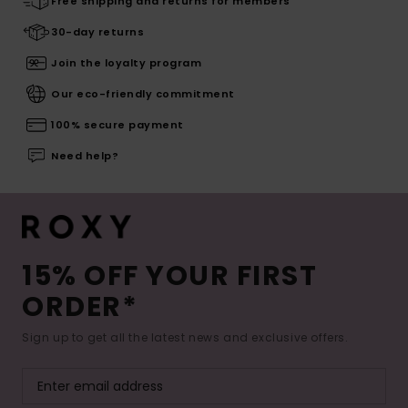
Free shipping and returns for members
30-day returns
Join the loyalty program
Our eco-friendly commitment
100% secure payment
Need help?
15% OFF YOUR FIRST
ORDER*
Sign up to get all the latest news and exclusive offers.