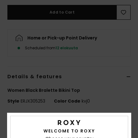
Vaatteet
Add to Cart
Lisätarvik
Home or Pick-up Point Delivery
Kengät
Scheduled from
12 elokuuta
Fitness
Snow
Details & features
Women Black Bralette Bikini Top
Style
ERJX305253
Color Code
kvj0
Features
Collection:
Active collection
WELCOME TO ROXY
Fabric:
Soft, strong, recycled, resistant & stretch