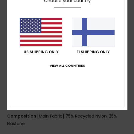
Choose your country
nylon blend fabric
Technology:
Chlorine resistant
Shape:
Bralette sports bra
Support:
Regular support
Neck:
Scooped front neck
Straps:
Fixed straps
Padding:
Removable pads
US SHIPPING ONLY
FI SHIPPING ONLY
Coverage:
Full coverage
Closure:
Fixed closure
VIEW ALL COUNTRIES
Cup Size:
Best for A/B/C
Branding:
Sporty logo
Other Features:
Strong under bust visible soft
elastic to add on to the support and security in
movement
Composition
[Main Fabric] 75% Recycled Nylon, 25%
Elastane